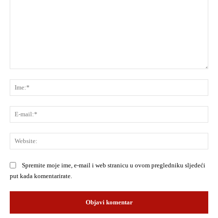
Komentar:
Ime
E-
mai
Web
Spremite moje ime, e-mail i web stranicu u ovom pregledniku sljedeći
put kada komentarirate.