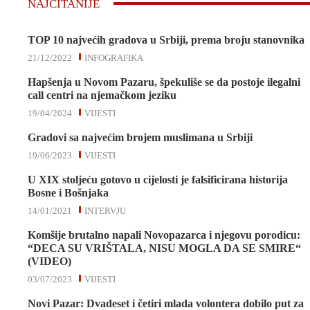
NAJČITANIJE
TOP 10 najvećih gradova u Srbiji, prema broju stanovnika
21/12/2022
INFOGRAFIKA
Hapšenja u Novom Pazaru, špekuliše se da postoje ilegalni
call centri na njemačkom jeziku
19/04/2024
VIJESTI
Gradovi sa najvećim brojem muslimana u Srbiji
19/06/2023
VIJESTI
U XIX stoljeću gotovo u cijelosti je falsificirana historija
Bosne i Bošnjaka
14/01/2021
INTERVJU
Komšije brutalno napali Novopazarca i njegovu porodicu:
“DECA SU VRIŠTALA, NISU MOGLA DA SE SMIRE“
(VIDEO)
03/07/2023
VIJESTI
Novi Pazar: Dvadeset i četiri mlada volontera dobilo put za