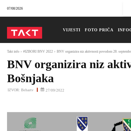
07/08/2026
VIJESTI
FOTO PRIČA
INFO
Takt info
#IZBORI BNV 2022
BNV organizira niz aktivnosti povodom 28. septemb
BNV organizira niz akti
Bošnjaka
IZVOR:
Behartv
27/09/2022