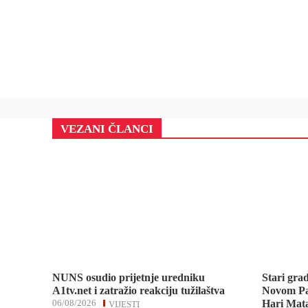
VEZANI ČLANCI
NUNS osudio prijetnje uredniku
Stari gra
A1tv.net i zatražio reakciju tužilaštva
Novom Pa
06/08/2026
Hari Mata
VIJESTI