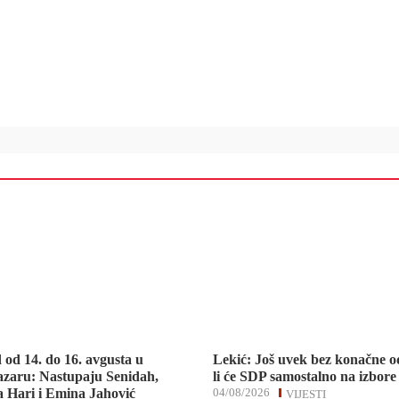
d od 14. do 16. avgusta u
Lekić: Još uvek bez konačne o
zaru: Nastupaju Senidah,
li će SDP samostalno na izbore
 Hari i Emina Jahović
04/08/2026
VIJESTI