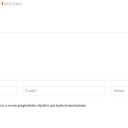
KULTURA
Ime:*
E-
mail:*
nicu u ovom pregledniku sljedeći put kada komentarirate.