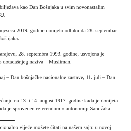
obilježava kao Dan Bošnjaka u svim novonastalim
RJ.
 mjeseca 2019. godine donijelo odluku da 28. septembar
 Bošnjaka.
rajevu, 28. septembra 1993. godine, usvojena je
to dotadašnjeg naziva – Musliman.
maj – Dan bošnjačke nacionalne zastave, 11. juli – Dan
ćanju na 13. i 14. august 1917. godine kada je donijeta
 kada je sproveden referendum o autonomiji Sandžaka.
cionalno vijeće možete čitati na našem sajtu u novoj