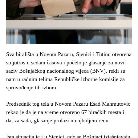
Sva birališta u Novom Pazaru, Sjenici i Tutinu otvorena
su jutros u sedam časova i počelo je glasanje za novi
saziv Bošnjačkog nacionalnog vijeća (BNV), rekli su
nam u radnim telima Republičke izborne komisije za
sprovođenje tih izbora.
Predsednik tog tela u Novom Pazaru Esad Mahmutović
rekao je da je na vreme otvoreno 67 biračkih mesta i
da, za sada, glasanje prolazi u najboljem redu.
Ista situacija je i u Sjenici, gde se Bošnjaci izjašnjavaju