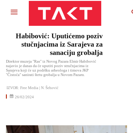
Habibović: Uputićemo poziv
stučnjacima iz Sarajeva za
sanaciju grobalja
Direktor muzeja "Ras" iz Novog Pazara Elmir Habibović
najavio je danas da će uputiti poziv stručnjacima iz
Sarajeva koji će uz podršku arheologa i timova JKP
"Čistoća" sanirati štetu grobalja u Novom Pazaru.
IZVOR:
Free Media | N. Šehović
26/02/2024