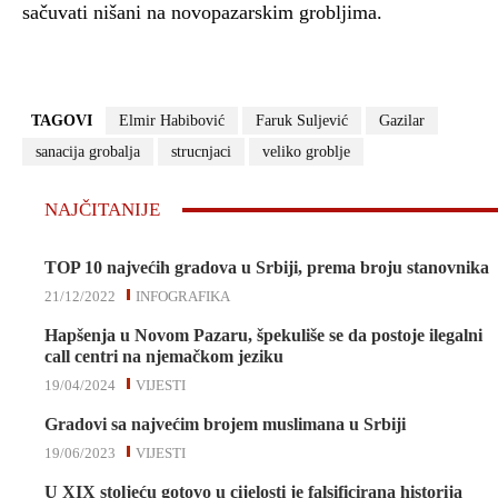
sačuvati nišani na novopazarskim grobljima.
TAGOVI
Elmir Habibović
Faruk Suljević
Gazilar
sanacija grobalja
strucnjaci
veliko groblje
NAJČITANIJE
TOP 10 najvećih gradova u Srbiji, prema broju stanovnika
21/12/2022
INFOGRAFIKA
Hapšenja u Novom Pazaru, špekuliše se da postoje ilegalni
call centri na njemačkom jeziku
19/04/2024
VIJESTI
Gradovi sa najvećim brojem muslimana u Srbiji
19/06/2023
VIJESTI
U XIX stoljeću gotovo u cijelosti je falsificirana historija