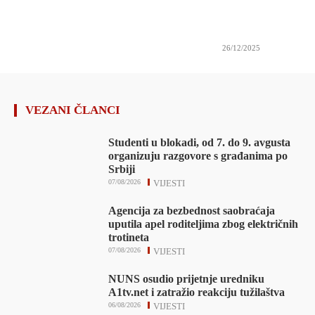
26/12/2025
VEZANI ČLANCI
Studenti u blokadi, od 7. do 9. avgusta
organizuju razgovore s građanima po
Srbiji
07/08/2026
VIJESTI
Agencija za bezbednost saobraćaja
uputila apel roditeljima zbog električnih
trotineta
07/08/2026
VIJESTI
NUNS osudio prijetnje uredniku
A1tv.net i zatražio reakciju tužilaštva
06/08/2026
VIJESTI