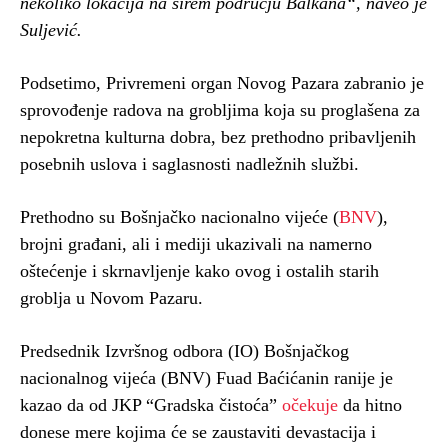
nekoliko lokacija na širem području Balkana“, naveo je
Suljević.
Podsetimo, Privremeni organ Novog Pazara zabranio je
sprovođenje radova na grobljima koja su proglašena za
nepokretna kulturna dobra, bez prethodno pribavlјenih
posebnih uslova i saglasnosti nadležnih službi.
Prethodno su Bošnjačko nacionalno vijeće (
BNV
),
brojni građani, ali i mediji ukazivali na namerno
oštećenje i skrnavljenje kako ovog i ostalih starih
groblja u Novom Pazaru.
Predsednik Izvršnog odbora (IO) Bošnjačkog
nacionalnog vijeća (BNV) Fuad Baćićanin ranije je
kazao da od JKP “Gradska čistoća”
očekuje
da hitno
donese mere kojima će se zaustaviti devastacija i