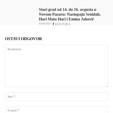
Stari grad od 14. do 16. avgusta u
Novom Pazaru: Nastupaju Senidah,
Hari Mata Hari i Emina Jahović
05/08/2026
KULTURA
OSTAVI ODGOVOR
Komentar:
Ime
E-