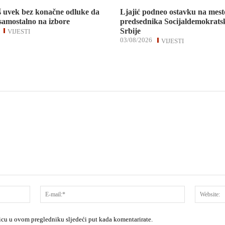
š uvek bez konačne odluke da
Ljajić podneo ostavku na mest
 samostalno na izbore
predsednika Socijaldemokratsk
Srbije
VIJESTI
03/08/2026
VIJESTI
Ime:*
E-
mail:*
nicu u ovom pregledniku sljedeći put kada komentarirate.