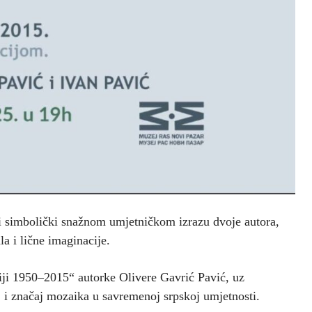
 i simbolički snažnom umjetničkom izrazu dvoje autora,
la i lične imaginacije.
biji 1950–2015“ autorke Olivere Gavrić Pavić, uz
oj i značaj mozaika u savremenoj srpskoj umjetnosti.