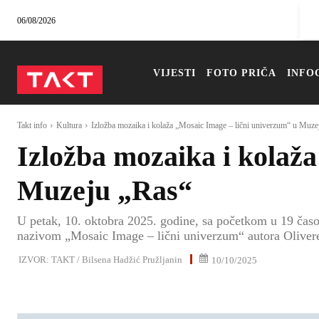
06/08/2026
VIJESTI
FOTO PRIČA
INFO
Takt info
Kultura
Izložba mozaika i kolaža „Mosaic Image – lični univerzum“ u Muze
Izložba mozaika i kolaž
Muzeju „Ras“
U petak, 10. oktobra 2025. godine, sa početkom u 19 čas
nazivom „Mosaic Image – lični univerzum“ autora Olivere
IZVOR:
TAKT / Bilsena Hadžić Pružljanin
10/10/2025