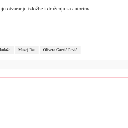
uju otvaranju izložbe i druženju sa autorima.
 kolaža
Muzej Ras
Olivera Gavrić Pavić