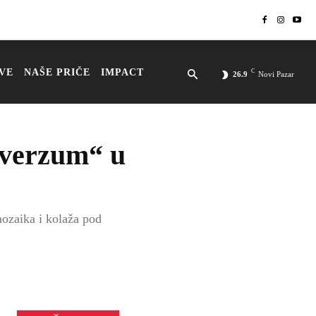
VE
NAŠE PRIČE
IMPACT
C
26.9
Novi Pazar
niverzum“ u
ozaika i kolaža pod