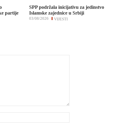
o
SPP podržala inicijativu za jedinstvo
e partije
Islamske zajednice u Srbiji
03/08/2026
VIJESTI
Website: