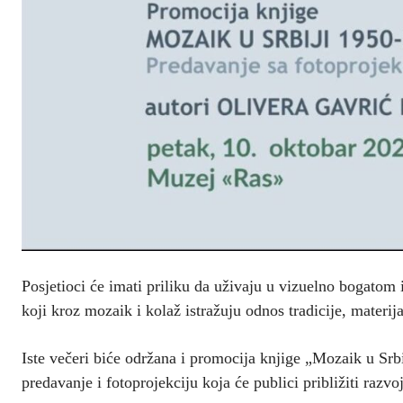
Posjetioci će imati priliku da uživaju u vizuelno bogatom
koji kroz mozaik i kolaž istražuju odnos tradicije, materija
Iste večeri biće održana i promocija knjige „Mozaik u Sr
predavanje i fotoprojekciju koja će publici približiti razv