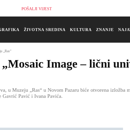
POŠALJI VIJEST
GRAFIKA
ŽIVOTNA SREDINA
KULTURA
ZNANJE
NAJA
ju „Ras“
a „Mosaic Image – lični u
ova, u Muzeju „Ras“ u Novom Pazaru biće otvorena izložba m
 Gavrić Pavić i Ivana Pavića.