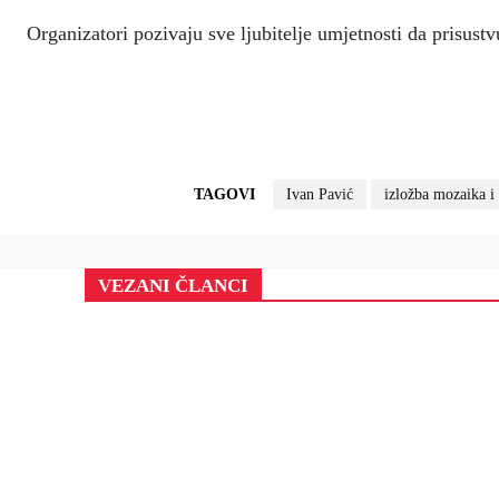
Organizatori pozivaju sve ljubitelje umjetnosti da prisustv
TAGOVI
Ivan Pavić
izložba mozaika i
VEZANI ČLANCI