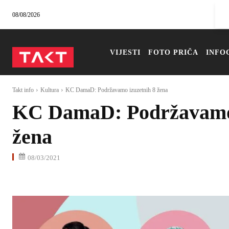
08/08/2026
VIJESTI
FOTO PRIČA
INFO
Takt info
Kultura
KC DamaD: Podržavamo izuzetnih 8 žena
KC DamaD: Podržavamo 
žena
08/03/2021