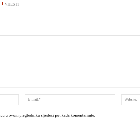
VIJESTI
Ime:*
E-
mail:*
nicu u ovom pregledniku sljedeći put kada komentarirate.