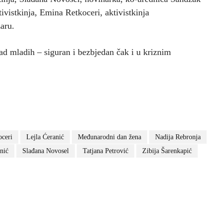
ivistkinja, Emina Retkoceri, aktivistkinja
aru.
ad mladih – siguran i bezbjedan čak i u kriznim
ceri
Lejla Ćeranić
Međunarodni dan žena
Nadija Rebronja
nić
Slađana Novosel
Tatjana Petrović
Zibija Šarenkapić