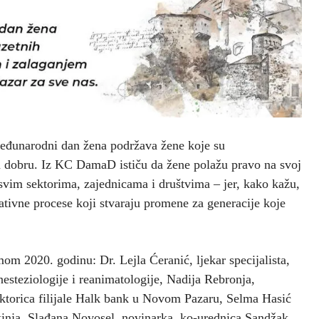
eđunarodni dan žena podržava žene koje su
em dobru. Iz KC DamaD ističu da žene polažu pravo na svoj
 svim sektorima, zajednicama i društvima – jer, kako kažu,
ativne procese koji stvaraju promene za generacije koje
mom 2020. godinu: Dr. Lejla Ćeranić, ljekar specijalista,
anesteziologije i reanimatologije, Nadija Rebronja,
ektorica filijale Halk bank u Novom Pazaru, Selma Hasić
kinja, Slađana Novosel, novinarka, ko-urednica Sandžak