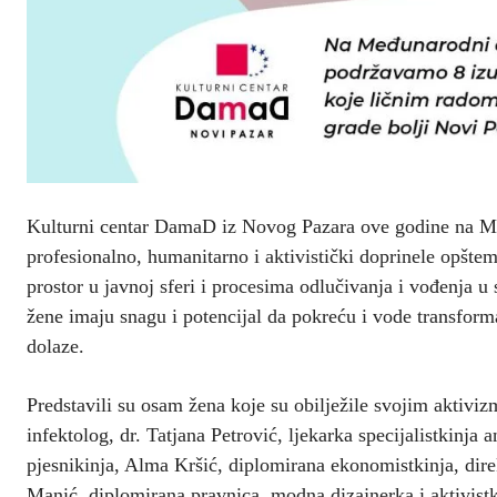
Kulturni centar DamaD iz Novog Pazara ove godine na M
profesionalno, humanitarno i aktivistički doprinele opšt
prostor u javnoj sferi i procesima odlučivanja i vođenja u
žene imaju snagu i potencijal da pokreću i vode transform
dolaze.
Predstavili su osam žena koje su obilježile svojim aktiviz
infektolog, dr. Tatjana Petrović, ljekarka specijalistkinja 
pjesnikinja, Alma Kršić, diplomirana ekonomistkinja, dir
Manić, diplomirana pravnica, modna dizajnerka i aktivist