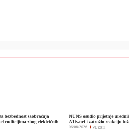
za bezbednost saobraćaja
NUNS osudio prijetnje uredni
el roditeljima zbog električnih
A1tv.net i zatražio reakciju tuž
06/08/2026
VIJESTI