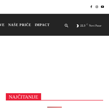
VE
NAŠE PRIČE
IMPACT
C
22.3
Novi Pazar
NAJČITANIJE