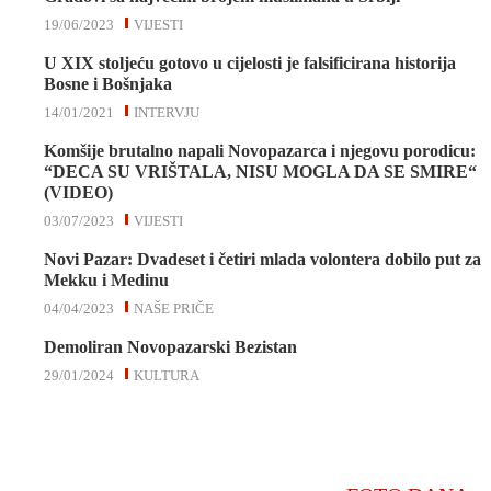
19/06/2023
VIJESTI
U XIX stoljeću gotovo u cijelosti je falsificirana historija
Bosne i Bošnjaka
14/01/2021
INTERVJU
Komšije brutalno napali Novopazarca i njegovu porodicu:
“DECA SU VRIŠTALA, NISU MOGLA DA SE SMIRE“
(VIDEO)
03/07/2023
VIJESTI
Novi Pazar: Dvadeset i četiri mlada volontera dobilo put za
Mekku i Medinu
04/04/2023
NAŠE PRIČE
Demoliran Novopazarski Bezistan
29/01/2024
KULTURA