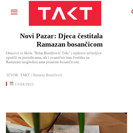
Novi Pazar: Djeca čestitala
Ramazan bosančicom
Osnovci iz škole "Rifat Burdžović Tršo" i njihove učiteljice
uputili su porodicama, ali i zvaničnicima čestitke za
Ramazan razglednicama pisanim bosančicom.
IZVOR:
TAKT | Nusreta Brunčević
13/04/2021