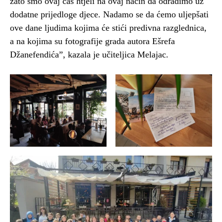
zato smo ovaj čas htjeli na ovaj način da odradimo uz
dodatne prijedloge djece. Nadamo se da ćemo uljepšati
ove dane ljudima kojima će stići predivna razglednica,
a na kojima su fotografije grada autora Ešrefa
Džanefendića”, kazala je učiteljica Melajac.