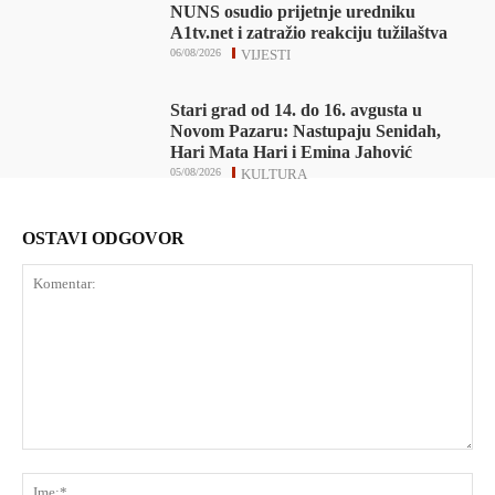
NUNS osudio prijetnje uredniku
A1tv.net i zatražio reakciju tužilaštva
06/08/2026
VIJESTI
Stari grad od 14. do 16. avgusta u
Novom Pazaru: Nastupaju Senidah,
Hari Mata Hari i Emina Jahović
05/08/2026
KULTURA
OSTAVI ODGOVOR
Komentar:
Ime