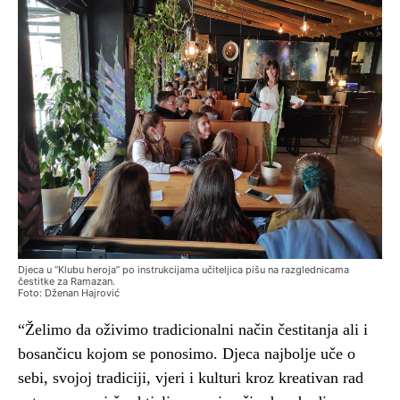
Djeca u “Klubu heroja” po instrukcijama učiteljica pišu na razglednicama
čestitke za Ramazan.
Foto: Dženan Hajrović
“Želimo da oživimo tradicionalni način čestitanja ali i
bosančicu kojom se ponosimo. Djeca najbolje uče o
sebi, svojoj tradiciji, vjeri i kulturi kroz kreativan rad