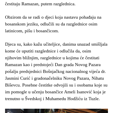
čestitaju Ramazan, putem razglednica.
Obzirom da se radi o djeci koja nastavu pohađaju na
bosanskom jeziku, odlučili su da razglednice osim
latinicom, pišu i bosančicom.
Djeca su, kako kažu učiteljice, danima unazad smišljala
kome će uputiti razglednice i odlučila da, osim
njihovim bližnjim, razglednice u kojima će čestitati
Ramazan kao i predstojeći Dan grada Novog Pazara
pošalju predsjednici Bošnjačkog nacionalnog vijeća dr.
Jasmini Curić i gradonačelniku Novog Pazara, Nihatu
Biševcu. Posebne čestitke odvojili su i osobama koje su
im pomogle u učenju bosančice Ameli Isanović koja je
trenutno u Švedskoj i Muhamedu Hodžiću iz Tuzle.