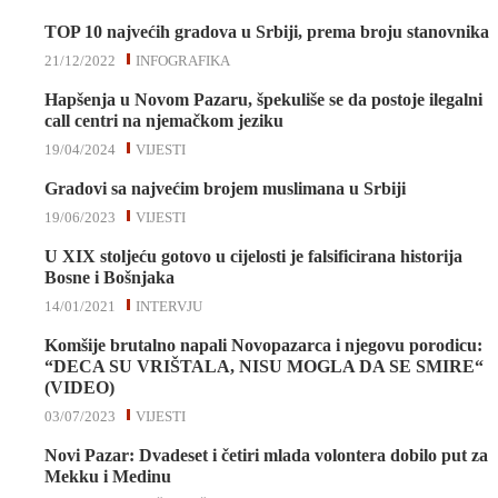
TOP 10 najvećih gradova u Srbiji, prema broju stanovnika
21/12/2022
INFOGRAFIKA
Hapšenja u Novom Pazaru, špekuliše se da postoje ilegalni
call centri na njemačkom jeziku
19/04/2024
VIJESTI
Gradovi sa najvećim brojem muslimana u Srbiji
19/06/2023
VIJESTI
U XIX stoljeću gotovo u cijelosti je falsificirana historija
Bosne i Bošnjaka
14/01/2021
INTERVJU
Komšije brutalno napali Novopazarca i njegovu porodicu:
“DECA SU VRIŠTALA, NISU MOGLA DA SE SMIRE“
(VIDEO)
03/07/2023
VIJESTI
Novi Pazar: Dvadeset i četiri mlada volontera dobilo put za
Mekku i Medinu