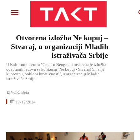
Otvorena izložba Ne kupuj –
Stvaraj, u organizaciji Mladih
istraživača Srbije
U Kulturnom centru "Grad" u Beogradu otvorena je izložba
odabranih radova sa konkursa "Ne kupuj - Stvaraj! Smanji
kupovinu, pokloni kreativnost!", u organizaciji Mladih
istraživača Srbije.
IZVOR:
Beta
17/12/2024