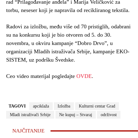
rad “Prilagođavanje anđela” i Marija Veličković za
torbu, neseser koji je napravila od recikliranog tekstila.
Radovi za izložbu, među više od 70 pristiglih, odabrani
su na konkursu koji je bio otvoren od 5. do 30.
novembra, u okviru kampanje “Dobro Drvo”, u
organizaciji Mladih istraživača Srbije, kampanje EKO-
SISTEM, uz podršku Švedske.
Ceo video materijal pogledajte
OVDE
.
TAGOVI
apciklaža
Izložba
Kulturni centar Grad
Mladi istraživači Srbije
Ne kupuj – Stvaraj
održivost
NAJČITANIJE