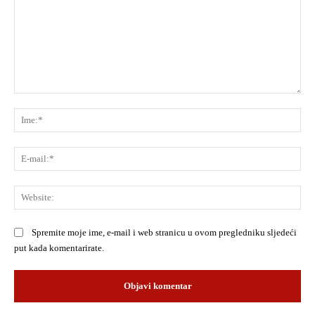
Komentar:
Ime
E-
mai
Web
Spremite moje ime, e-mail i web stranicu u ovom pregledniku sljedeći
put kada komentarirate.