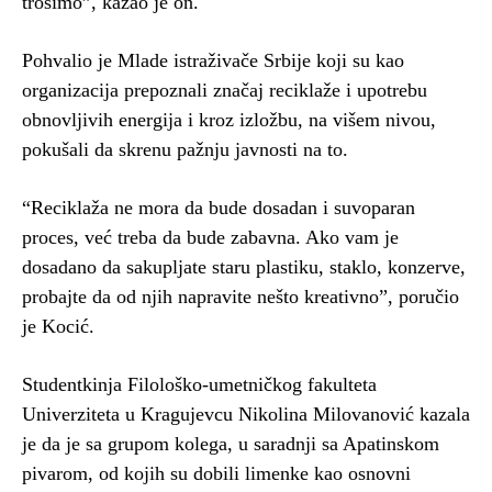
trošimo”, kazao je on.
Pohvalio je Mlade istraživače Srbije koji su kao
organizacija prepoznali značaj reciklaže i upotrebu
obnovljivih energija i kroz izložbu, na višem nivou,
pokušali da skrenu pažnju javnosti na to.
“Reciklaža ne mora da bude dosadan i suvoparan
proces, već treba da bude zabavna. Ako vam je
dosadano da sakupljate staru plastiku, staklo, konzerve,
probajte da od njih napravite nešto kreativno”, poručio
je Kocić.
Studentkinja Filološko-umetničkog fakulteta
Univerziteta u Kragujevcu Nikolina Milovanović kazala
je da je sa grupom kolega, u saradnji sa Apatinskom
pivarom, od kojih su dobili limenke kao osnovni