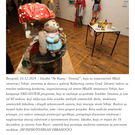
Beograd, 16.12.2024. - Izlozba "Ne Kupuj - Stvaraj!", kuju su organizovali Mladi
istrazivaci Srbije, otvorena je danas u galeriji Kulturnog centra Grad. Izlozeni radovi su
rezultat nedavnog konkursa, organizovanog od strane Mladih istrazivaca Srbije, kao
kampanje EKO-SISTEM programa, koji se realizuje uz podrsku Svedske. Izlozeno je vise
od 60 radova, koji ukljucuju dela ucenika srednjih umetnickih skola, studenata
umetnickih fakulteta i drugih talentovanih autora, koji stvaraju sirom Srbije. Radovi su
nastali kako kroz individualne, tako i kroz grupne projekte. Kroz razlicite umetnicke
pristupe, ovi radovi istrazuju potencijal apciklaze, preispituju drustvene vrednosti i
naglasavaju znacaj odrzivosti u savremenom drustvu. Izlozbu, koja ce trajati do 19.
decembra, je otvorio Ivan Kocic, umetnik koji povezuje modernu umetnost sa procesom
reciklaze. (BETAPHOTO/MILAN OBRADOVIC)