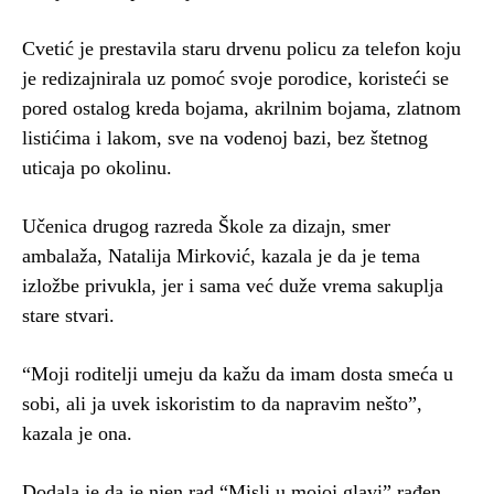
Cvetić je prestavila staru drvenu policu za telefon koju
je redizajnirala uz pomoć svoje porodice, koristeći se
pored ostalog kreda bojama, akrilnim bojama, zlatnom
listićima i lakom, sve na vodenoj bazi, bez štetnog
uticaja po okolinu.
Učenica drugog razreda Škole za dizajn, smer
ambalaža, Natalija Mirković, kazala je da je tema
izložbe privukla, jer i sama već duže vrema sakuplja
stare stvari.
“Moji roditelji umeju da kažu da imam dosta smeća u
sobi, ali ja uvek iskoristim to da napravim nešto”,
kazala je ona.
Dodala je da je njen rad “Misli u mojoj glavi” rađen