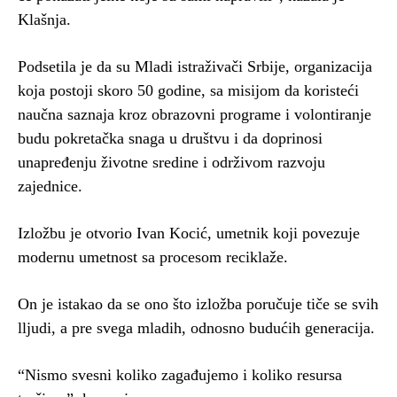
Klašnja.
Podsetila je da su Mladi istraživači Srbije, organizacija
koja postoji skoro 50 godine, sa misijom da koristeći
naučna saznaja kroz obrazovni programe i volontiranje
budu pokretačka snaga u društvu i da doprinosi
unapređenju životne sredine i održivom razvoju
zajednice.
Izložbu je otvorio Ivan Kocić, umetnik koji povezuje
modernu umetnost sa procesom reciklaže.
On je istakao da se ono što izložba poručuje tiče se svih
lljudi, a pre svega mladih, odnosno budućih generacija.
“Nismo svesni koliko zagađujemo i koliko resursa