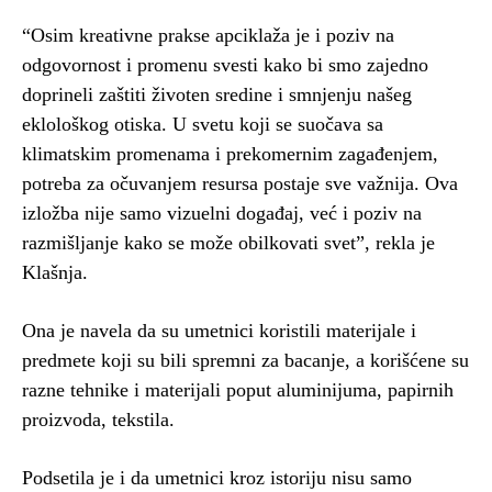
“Osim kreativne prakse apciklaža je i poziv na
odgovornost i promenu svesti kako bi smo zajedno
doprineli zaštiti životen sredine i smnjenju našeg
eklološkog otiska. U svetu koji se suočava sa
klimatskim promenama i prekomernim zagađenjem,
potreba za očuvanjem resursa postaje sve važnija. Ova
izložba nije samo vizuelni događaj, već i poziv na
razmišljanje kako se može obilkovati svet”, rekla je
Klašnja.
Ona je navela da su umetnici koristili materijale i
predmete koji su bili spremni za bacanje, a korišćene su
razne tehnike i materijali poput aluminijuma, papirnih
proizvoda, tekstila.
Podsetila je i da umetnici kroz istoriju nisu samo