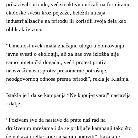
prikazivali prirodu, već su aktivno uticali na formiranje
ekološke svesti kroz pejzaže, beležili uticaja
industrijalizacije na prirodu ili koristili svoja dela kao
oblik aktivizma.
“Umetnost uvek imala značajnu ulogu u oblikovanju
javne svesti o ekologiji, ali za nas ova izložba nije
samo umetnički događaj, već i protest protiv
neosveščenosti, protiv prekomerne potrošnje,
neodgovornog odnosa prema prirodi”, rekla je Klašnja.
Istakla je i da se kampanja “Ne kupuj-stvaraj” nastavlja
i dalje.
“Pozivam sve da nastave da prate naš rad na
društvenim mrežama i da se priključe kampanji tako što
će pokazati jelke koje su sami napravili”, kazala je