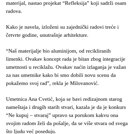
materijal, nastao projekat “Refleksija” koji sadrži osam
radova.
Kako je navela, izloženi su zajednički radovi treće i
četvrte godine, unutrašnje arhitekture.
“Naš materijalje bio aluminijom, od recikliranih
limenki. Ovakav koncept rada je bitan zbog integracije
umetnosti u reciklažu. Ovakav naćin izlaganja je važan
za nas umetnike kako bi smo dobili novu scenu da
pokažemo svoj rad”, rekla je Milovanović.
Umetnica Ana Cvetić, koja se bavi redizajnom starog
nameštaja i drugih starih stvari, kazala je da je konkurs
“Ne kupuj – stvaraj” upravo sa porukom kakvu ona
svojim radom želi da pošalje, da se više stvara od svega
što ljudu već poseduju.