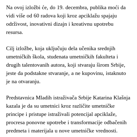
Na ovoj izložbi će, do 19. decembra, publika moći da
vidi više od 60 radova koji kroz apciklažu spajaju
održivost, inovativni dizajn i kreativnu upotrebu
resursa.
Cilj izložbe, koja uključuju dela učenika srednjih
umetničkih škola, studenata umetničkih fakulteta i
drugih talentovanih autora, koji stvaraju širom Srbije,
jeste da podstakne stvaranje, a ne kupovinu, istaknuto
je na otvaranju.
Predstavnica Mladih istraživača Srbije Katarina Klašnja
kazala je da su umetnici kroz različite umetničke
principe i pristupe istraživali potencijal apciklaže,
procresa ponovne upotrebe i transformacije odbačenih
predmeta i materijala u nove umetničke vrednosti.