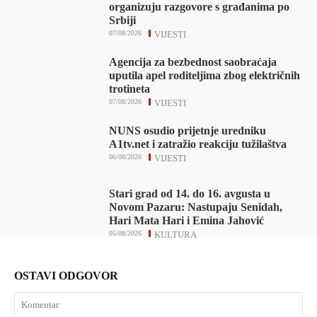
organizuju razgovore s građanima po
Srbiji
07/08/2026
VIJESTI
Agencija za bezbednost saobraćaja
uputila apel roditeljima zbog električnih
trotineta
07/08/2026
VIJESTI
NUNS osudio prijetnje uredniku
A1tv.net i zatražio reakciju tužilaštva
06/08/2026
VIJESTI
Stari grad od 14. do 16. avgusta u
Novom Pazaru: Nastupaju Senidah,
Hari Mata Hari i Emina Jahović
05/08/2026
KULTURA
OSTAVI ODGOVOR