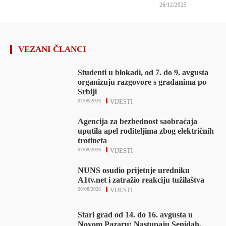
26/12/2025
VEZANI ČLANCI
Studenti u blokadi, od 7. do 9. avgusta
organizuju razgovore s građanima po
Srbiji
07/08/2026
VIJESTI
Agencija za bezbednost saobraćaja
uputila apel roditeljima zbog električnih
trotineta
07/08/2026
VIJESTI
NUNS osudio prijetnje uredniku
A1tv.net i zatražio reakciju tužilaštva
06/08/2026
VIJESTI
Stari grad od 14. do 16. avgusta u
Novom Pazaru: Nastupaju Senidah,