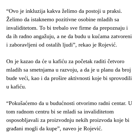
“Ovo je inkluzija kakva želimo da postoji u praksi.
Želimo da istaknemo pozitivne osobine mladih sa
invaliditetom. To bi trebalo sve firme da prepoznaju i
da ih radno angažuju, a ne da budu u kućama zatvoreni
i zaboravljeni od ostalih ljudi”, rekao je Rojević.
On je kazao da će u kafiću za početak raditi četvoro
mladih sa smetnjama u razvoju, a da je u planu da broj
bude veći, kao i da prošire aktivnosti koje bi sprovodili
u kafiću.
“Pokušaćemo da u budućnosti otvorimo radni centar. U
tom radnom centru bi se mladi sa invaliditetom
osposobljavali za proizvodnju nekih proizvoda koje bi
građani mogli da kupe”, naveo je Rojević.