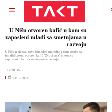
U Nišu otvoren kafić u kom su
zaposleni mladi sa smetnjama u
razvoju
U Nišu je danas, povodom Međunarodnog dana osoba sa
invaliditetom, otvoren kafić "Zvuci srca" u kom su
zaposleni mladi sa smetnjama u razvoju.
IZVOR:
Beta
03/12/2024