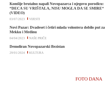
Komšije brutalno napali Novopazarca i njegovu porodicu:
“DECA SU VRIŠTALA, NISU MOGLA DA SE SMIRE“
(VIDEO)
03/07/2023
VIJESTI
Novi Pazar: Dvadeset i četiri mlada volontera dobilo put za
Mekku i Medinu
04/04/2023
NAŠE PRIČE
Demoliran Novopazarski Bezistan
29/01/2024
KULTURA
FOTO DANA