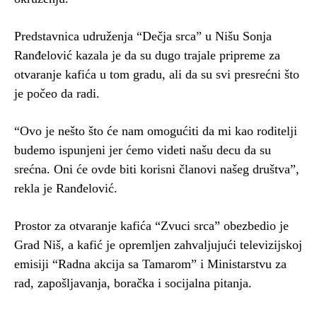
Predstavnica udruženja “Dečja srca” u Nišu Sonja
Ranđelović kazala je da su dugo trajale pripreme za
otvaranje kafića u tom gradu, ali da su svi presrećni što
je počeo da radi.
“Ovo je nešto što će nam omogućiti da mi kao roditelji
budemo ispunjeni jer ćemo videti našu decu da su
srećna. Oni će ovde biti korisni članovi našeg društva”,
rekla je Ranđelović.
Prostor za otvaranje kafića “Zvuci srca” obezbedio je
Grad Niš, a kafić je opremljen zahvaljujući televizijskoj
emisiji “Radna akcija sa Tamarom” i Ministarstvu za
rad, zapošljavanja, boračka i socijalna pitanja.