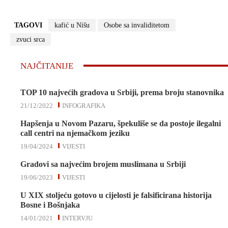
TAGOVI
kafić u Nišu
Osobe sa invaliditetom
zvuci srca
NAJČITANIJE
TOP 10 najvećih gradova u Srbiji, prema broju stanovnika
21/12/2022
INFOGRAFIKA
Hapšenja u Novom Pazaru, špekuliše se da postoje ilegalni
call centri na njemačkom jeziku
19/04/2024
VIJESTI
Gradovi sa najvećim brojem muslimana u Srbiji
19/06/2023
VIJESTI
U XIX stoljeću gotovo u cijelosti je falsificirana historija
Bosne i Bošnjaka
14/01/2021
INTERVJU