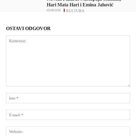
Hari Mata Hari i Emina Jahović
05/08/2026
KULTURA
OSTAVI ODGOVOR
Komentar:
Ime
E-
mai
Web