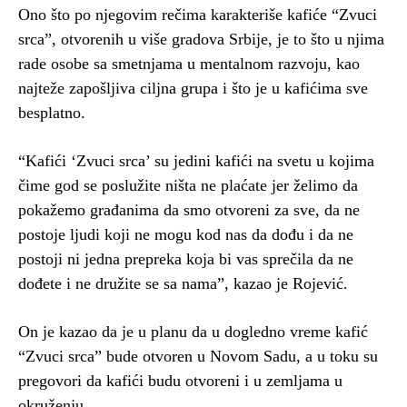
Ono što po njegovim rečima karakteriše kafiće “Zvuci
srca”, otvorenih u više gradova Srbije, je to što u njima
rade osobe sa smetnjama u mentalnom razvoju, kao
najteže zapošljiva ciljna grupa i što je u kafićima sve
besplatno.
“Kafići ‘Zvuci srca’ su jedini kafići na svetu u kojima
čime god se poslužite ništa ne plaćate jer želimo da
pokažemo građanima da smo otvoreni za sve, da ne
postoje ljudi koji ne mogu kod nas da dođu i da ne
postoji ni jedna prepreka koja bi vas sprečila da ne
dođete i ne družite se sa nama”, kazao je Rojević.
On je kazao da je u planu da u dogledno vreme kafić
“Zvuci srca” bude otvoren u Novom Sadu, a u toku su
pregovori da kafići budu otvoreni i u zemljama u
okruženju.