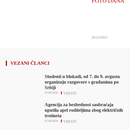
FOTO DANA
26/12/2025
VEZANI ČLANCI
Studenti u blokadi, od 7. do 9. avgusta
organizuju razgovore s građanima po
Srbiji
07/08/2026
VIJESTI
Agencija za bezbednost saobraćaja
uputila apel roditeljima zbog električnih
trotineta
07/08/2026
VIJESTI