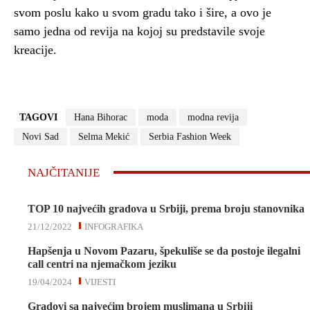
svom poslu kako u svom gradu tako i šire, a ovo je
samo jedna od revija na kojoj su predstavile svoje
kreacije.
TAGOVI
Hana Bihorac
moda
modna revija
Novi Sad
Selma Mekić
Serbia Fashion Week
NAJČITANIJE
TOP 10 najvećih gradova u Srbiji, prema broju stanovnika
21/12/2022
INFOGRAFIKA
Hapšenja u Novom Pazaru, špekuliše se da postoje ilegalni
call centri na njemačkom jeziku
19/04/2024
VIJESTI
Gradovi sa najvećim brojem muslimana u Srbiji