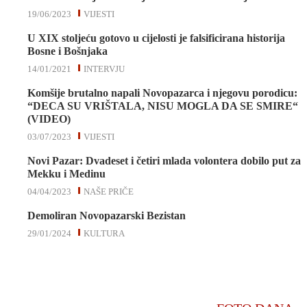
19/06/2023
VIJESTI
U XIX stoljeću gotovo u cijelosti je falsificirana historija
Bosne i Bošnjaka
14/01/2021
INTERVJU
Komšije brutalno napali Novopazarca i njegovu porodicu:
“DECA SU VRIŠTALA, NISU MOGLA DA SE SMIRE“
(VIDEO)
03/07/2023
VIJESTI
Novi Pazar: Dvadeset i četiri mlada volontera dobilo put za
Mekku i Medinu
04/04/2023
NAŠE PRIČE
Demoliran Novopazarski Bezistan
29/01/2024
KULTURA