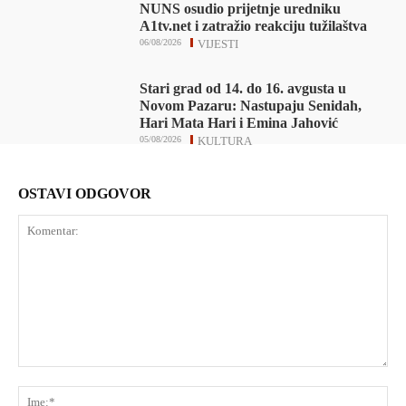
NUNS osudio prijetnje uredniku
A1tv.net i zatražio reakciju tužilaštva
06/08/2026
VIJESTI
Stari grad od 14. do 16. avgusta u
Novom Pazaru: Nastupaju Senidah,
Hari Mata Hari i Emina Jahović
05/08/2026
KULTURA
OSTAVI ODGOVOR
Komentar:
Ime