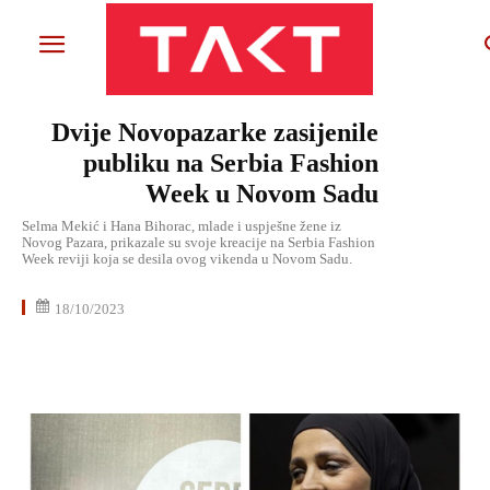
Dvije Novopazarke zasijenile
publiku na Serbia Fashion
Week u Novom Sadu
Selma Mekić i Hana Bihorac, mlade i uspješne žene iz
Novog Pazara, prikazale su svoje kreacije na Serbia Fashion
Week reviji koja se desila ovog vikenda u Novom Sadu.
18/10/2023