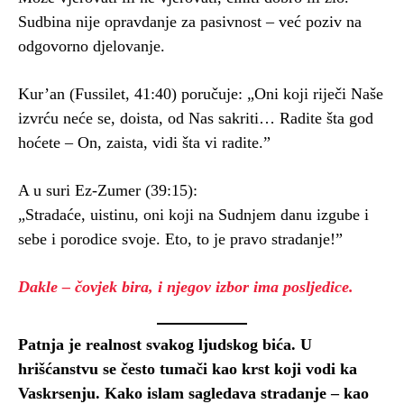
Sudbina nije opravdanje za pasivnost – već poziv na
odgovorno djelovanje.
Kur’an (Fussilet, 41:40) poručuje: „Oni koji riječi Naše
izvrću neće se, doista, od Nas sakriti… Radite šta god
hoćete – On, zaista, vidi šta vi radite.”
A u suri Ez-Zumer (39:15):
„Stradaće, uistinu, oni koji na Sudnjem danu izgube i
sebe i porodice svoje. Eto, to je pravo stradanje!”
Dakle – čovjek bira, i njegov izbor ima posljedice.
Patnja je realnost svakog ljudskog bića. U
hrišćanstvu se često tumači kao krst koji vodi ka
Vaskrsenju. Kako islam sagledava stradanje – kao