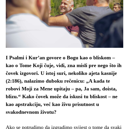
I Psalmi i Kur’an govore o Bogu kao o bliskom –
kao o Tome Koji čuje, vidi, zna misli pre nego što ih
čovek izgovori. U istoj suri, nekoliko ajeta kasnije
(2:186), nalazimo duboku rečenicu: „A kada te
robovi Moji za Mene upitaju – pa, Ja sam, doista,
blizu.“ Kako čovek može da iskusi tu bliskost – ne
kao apstrakciju, već kao živu prisutnost u
svakodnevnom životu?
Ako se potrudimo da izgradimo svijest o tome da svaki