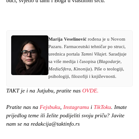
buci, svjetlo u tami i Boga u vlastitom srcu.
Marija Veselinović
rođena je u Novom
Pazaru. Farmaceutski tehničar po struci,
urednica portala
Tamni Vilajet
. Saradjuje
sa više medija i časopisa (
Blagodarje
,
MediaSfera
,
Kinonija
). Piše o teologiji,
psihologiji, filozofiji i književnosti.
TAKT je i na Jutjubu, pratite nas
OVDE.
Pratite nas na
Fejsbuku
,
Instagramu
i
TikToku
. Imate
prijedlog teme ili želite podijeliti svoju priču? Javite
nam se na redakcija@taktinfo.rs