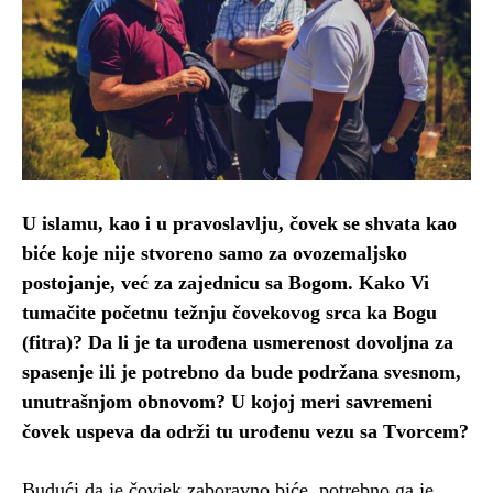
U islamu, kao i u pravoslavlju, čovek se shvata kao
biće koje nije stvoreno samo za ovozemaljsko
postojanje, već za zajednicu sa Bogom. Kako Vi
tumačite početnu težnju čovekovog srca ka Bogu
(fitra)? Da li je ta urođena usmerenost dovoljna za
spasenje ili je potrebno da bude podržana svesnom,
unutrašnjom obnovom? U kojoj meri savremeni
čovek uspeva da održi tu urođenu vezu sa Tvorcem?
Budući da je čovjek zaboravno biće, potrebno ga je