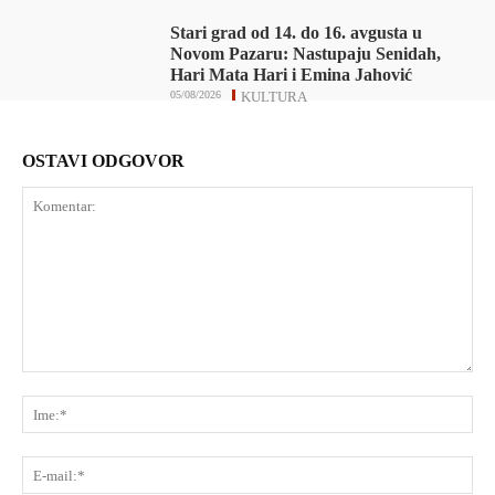
Stari grad od 14. do 16. avgusta u
Novom Pazaru: Nastupaju Senidah,
Hari Mata Hari i Emina Jahović
05/08/2026
KULTURA
OSTAVI ODGOVOR
Komentar:
Ime
E-
mai