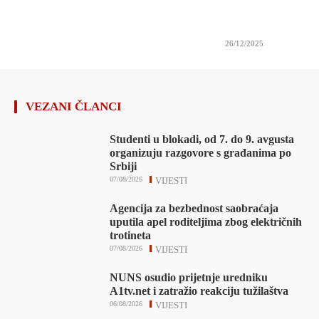
26/12/2025
VEZANI ČLANCI
Studenti u blokadi, od 7. do 9. avgusta
organizuju razgovore s građanima po
Srbiji
07/08/2026
VIJESTI
Agencija za bezbednost saobraćaja
uputila apel roditeljima zbog električnih
trotineta
07/08/2026
VIJESTI
NUNS osudio prijetnje uredniku
A1tv.net i zatražio reakciju tužilaštva
06/08/2026
VIJESTI