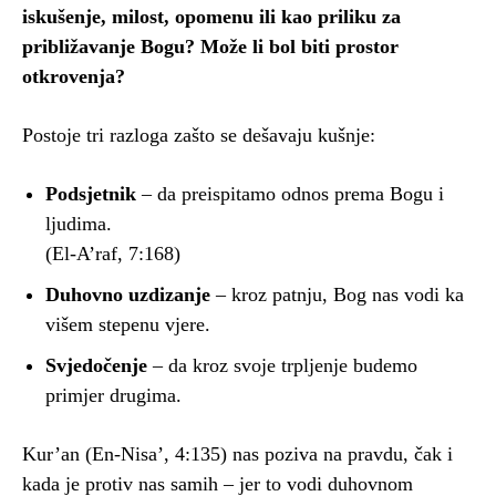
iskušenje, milost, opomenu ili kao priliku za
približavanje Bogu? Može li bol biti prostor
otkrovenja?
Postoje tri razloga zašto se dešavaju kušnje:
Podsjetnik
– da preispitamo odnos prema Bogu i
ljudima.
(El-A’raf, 7:168)
Duhovno uzdizanje
– kroz patnju, Bog nas vodi ka
višem stepenu vjere.
Svjedočenje
– da kroz svoje trpljenje budemo
primjer drugima.
Kur’an (En-Nisa’, 4:135) nas poziva na pravdu, čak i
kada je protiv nas samih – jer to vodi duhovnom