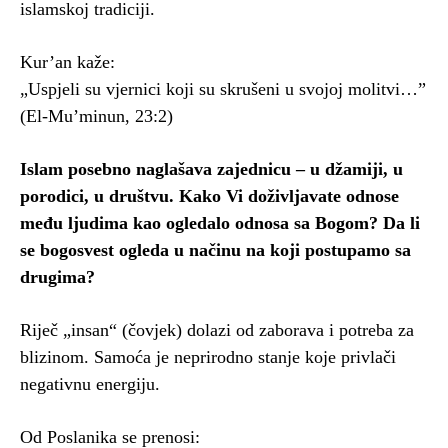
islamskoj tradiciji.
Kur’an kaže:
„Uspjeli su vjernici koji su skrušeni u svojoj molitvi…”
(El-Mu’minun, 23:2)
Islam posebno naglašava zajednicu – u džamiji, u
porodici, u društvu. Kako Vi doživljavate odnose
među ljudima kao ogledalo odnosa sa Bogom? Da li
se bogosvest ogleda u načinu na koji postupamo sa
drugima?
Riječ „insan“ (čovjek) dolazi od zaborava i potreba za
blizinom. Samoća je neprirodno stanje koje privlači
negativnu energiju.
Od Poslanika se prenosi: