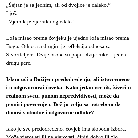
„Šejtan je sa jednim, ali od dvojice je daleko.”
I još:
„Vjernik je vjerniku ogledalo.“
Loša misao prema čovjeku je ujedno loša misao prema
Bogu. Odnos sa drugim je refleksija odnosa sa
Stvoriteljem. Dvije osobe su poput dvije ruke – jedna
drugu pere.
Islam uči o Božijem predodređenju, ali istovremeno
i o odgovornosti čoveka. Kako jedan vernik, živeći u
realnom svetu punom nepredvidivosti, može da
pomiri poverenje u Božiju volju sa potrebom da
donosi slobodne i odgovorne odluke?
Iako je sve predodređeno, čovjek ima slobodu izbora.
Može vjerovati ili ne vjerovati, činiti dobro ili zlo.