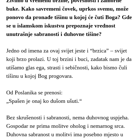
Živimo u vremenu brzine, površnosti i zamorne
buke. Kako savremeni čovek, uprkos svemu, može
ponovo da pronađe tišinu u kojoj će čuti Boga? Gde
se u islamskom iskustvu prepoznaje vrednost
unutrašnje sabranosti i duhovne tišine?
Jedno od imena za ovaj svijet jeste i “brzica” – svijet
koji brzo prolazi. U toj brzini i buci, zadatak nam je da
utišamo glas ega, strasti i sebičnosti, kako bismo čuli
tišinu u kojoj Bog progovara.
Od Poslanika se prenosi:
„Spašen je onaj ko dušom ušuti.“
Bez skrušenosti i sabranosti, nema duhovnog uspjeha.
Gospodar ne prima molitve oholog i nemarnog srca.
Duhovna sabranost u molitvi ima posebno mjesto u