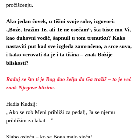
pročišćenju.
Ako jedan čovek, u tišini svoje sobe, izgovori:
„Bože, tražim Te, ali Te ne osećam“, šta biste mu Vi,
kao duhovni vodič, šapnuli u tom trenutku? Kako
nastaviti put kad sve izgleda zamračeno, a srce suvo,
i kako verovati da je i ta tišina – znak Božije
bliskosti?
Raduj se što ti je Bog dao želju da Ga tražiš – to je već
znak Njegove blizine.
Hadis Kudsij:
„Ako se rob Meni približi za pedalj, Ja se njemu
približim za lakat…”
Slabo osjeća – ko se Boga malo sjeća!