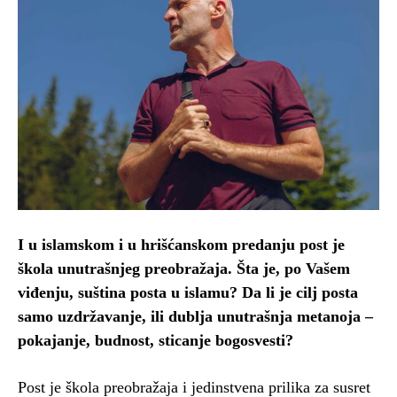
I u islamskom i u hrišćanskom predanju post je
škola unutrašnjeg preobražaja. Šta je, po Vašem
viđenju, suština posta u islamu? Da li je cilj posta
samo uzdržavanje, ili dublja unutrašnja metanoja –
pokajanje, budnost, sticanje bogosvesti?
Post je škola preobražaja i jedinstvena prilika za susret