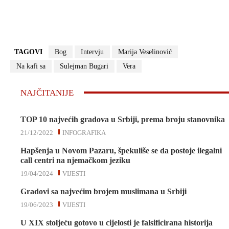
TAGOVI
Bog
Intervju
Marija Veselinović
Na kafi sa
Sulejman Bugari
Vera
NAJČITANIJE
TOP 10 najvećih gradova u Srbiji, prema broju stanovnika
21/12/2022
INFOGRAFIKA
Hapšenja u Novom Pazaru, špekuliše se da postoje ilegalni
call centri na njemačkom jeziku
19/04/2024
VIJESTI
Gradovi sa najvećim brojem muslimana u Srbiji
19/06/2023
VIJESTI
U XIX stoljeću gotovo u cijelosti je falsificirana historija