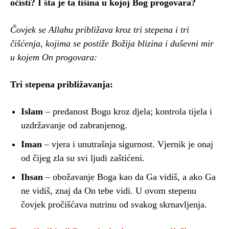
očisti? I šta je ta tišina u kojoj Bog progovara?
Čovjek se Allahu približava kroz tri stepena i tri
čišćenja, kojima se postiže Božija blizina i duševni mir
u kojem On progovara:
Tri stepena približavanja:
Islam
– predanost Bogu kroz djela; kontrola tijela i
uzdržavanje od zabranjenog.
Iman
– vjera i unutrašnja sigurnost. Vjernik je onaj
od čijeg zla su svi ljudi zaštićeni.
Ihsan
– obožavanje Boga kao da Ga vidiš, a ako Ga
ne vidiš, znaj da On tebe vidi. U ovom stepenu
čovjek pročišćava nutrinu od svakog skrnavljenja.