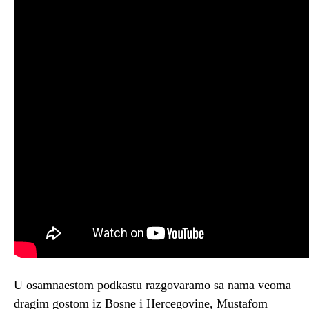
U osamnaestom podkastu razgovaramo sa nama veoma
dragim gostom iz Bosne i Hercegovine, Mustafom