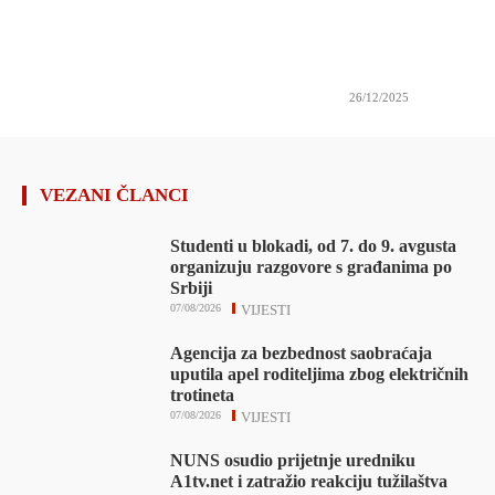
26/12/2025
VEZANI ČLANCI
Studenti u blokadi, od 7. do 9. avgusta
organizuju razgovore s građanima po
Srbiji
07/08/2026
VIJESTI
Agencija za bezbednost saobraćaja
uputila apel roditeljima zbog električnih
trotineta
07/08/2026
VIJESTI
NUNS osudio prijetnje uredniku
A1tv.net i zatražio reakciju tužilaštva