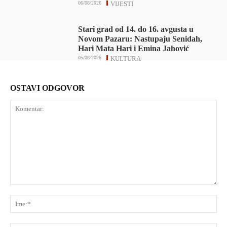
06/08/2026
VIJESTI
Stari grad od 14. do 16. avgusta u
Novom Pazaru: Nastupaju Senidah,
Hari Mata Hari i Emina Jahović
05/08/2026
KULTURA
OSTAVI ODGOVOR
Komentar:
Ime