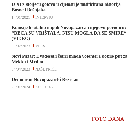
U XIX stoljeću gotovo u cijelosti je falsificirana historija
Bosne i Bošnjaka
14/01/2021
INTERVJU
Komšije brutalno napali Novopazarca i njegovu porodicu:
“DECA SU VRIŠTALA, NISU MOGLA DA SE SMIRE“
(VIDEO)
03/07/2023
VIJESTI
Novi Pazar: Dvadeset i četiri mlada volontera dobilo put za
Mekku i Medinu
04/04/2023
NAŠE PRIČE
Demoliran Novopazarski Bezistan
29/01/2024
KULTURA
FOTO DANA