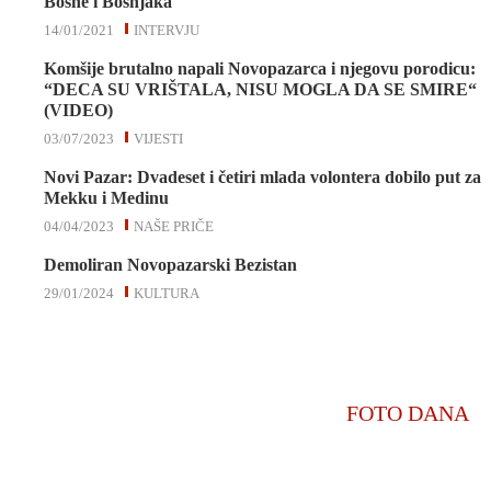
Bosne i Bošnjaka
14/01/2021
INTERVJU
Komšije brutalno napali Novopazarca i njegovu porodicu:
“DECA SU VRIŠTALA, NISU MOGLA DA SE SMIRE“
(VIDEO)
03/07/2023
VIJESTI
Novi Pazar: Dvadeset i četiri mlada volontera dobilo put za
Mekku i Medinu
04/04/2023
NAŠE PRIČE
Demoliran Novopazarski Bezistan
29/01/2024
KULTURA
FOTO DANA