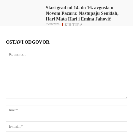
Stari grad od 14. do 16. avgusta u
Novom Pazaru: Nastupaju Senidah,
Hari Mata Hari i Emina Jahović
05/08/2026
KULTURA
OSTAVI ODGOVOR
Komentar:
Ime
E-
mai