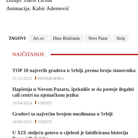
Dizajn: Haris Ličina
Animacija: Kabir Ademović
TAGOVI
Art.xv
Dino Brničanin
Novi Pazar
Strip
NAJČITANIJE
TOP 10 najvećih gradova u Srbiji, prema broju stanovnika
21/12/2022
INFOGRAFIKA
Hapšenja u Novom Pazaru, špekuliše se da postoje ilegalni
call centri na njemačkom jeziku
19/04/2024
VIJESTI
Gradovi sa najvećim brojem muslimana u Srbiji
19/06/2023
VIJESTI
U XIX stoljeću gotovo u cijelosti je falsificirana historija