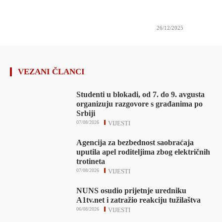
26/12/2025
VEZANI ČLANCI
Studenti u blokadi, od 7. do 9. avgusta
organizuju razgovore s građanima po
Srbiji
07/08/2026
VIJESTI
Agencija za bezbednost saobraćaja
uputila apel roditeljima zbog električnih
trotineta
07/08/2026
VIJESTI
NUNS osudio prijetnje uredniku
A1tv.net i zatražio reakciju tužilaštva
06/08/2026
VIJESTI