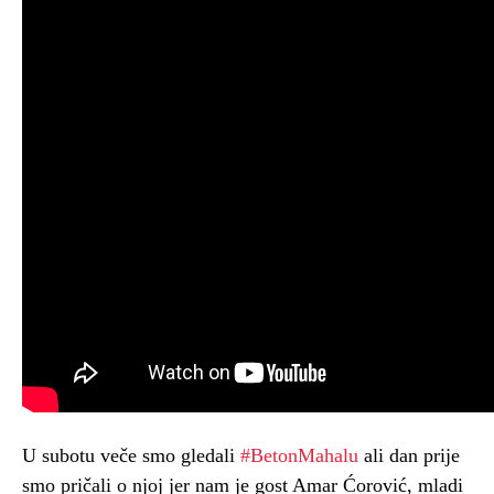
U subotu veče smo gledali
#BetonMahalu
ali dan prije
smo pričali o njoj jer nam je gost Amar Ćorović, mladi