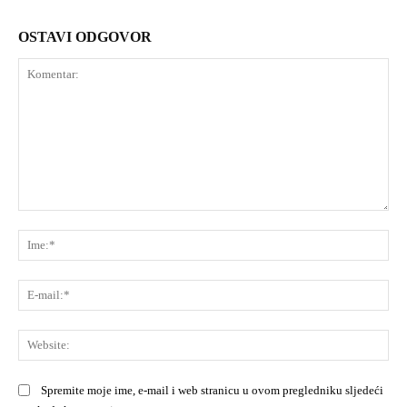
OSTAVI ODGOVOR
Komentar:
Ime
E-
mai
Web
Spremite moje ime, e-mail i web stranicu u ovom pregledniku sljedeći