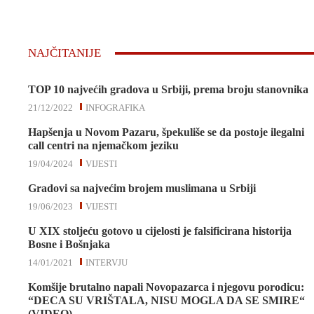
NAJČITANIJE
TOP 10 najvećih gradova u Srbiji, prema broju stanovnika
21/12/2022
INFOGRAFIKA
Hapšenja u Novom Pazaru, špekuliše se da postoje ilegalni
call centri na njemačkom jeziku
19/04/2024
VIJESTI
Gradovi sa najvećim brojem muslimana u Srbiji
19/06/2023
VIJESTI
U XIX stoljeću gotovo u cijelosti je falsificirana historija
Bosne i Bošnjaka
14/01/2021
INTERVJU
Komšije brutalno napali Novopazarca i njegovu porodicu:
“DECA SU VRIŠTALA, NISU MOGLA DA SE SMIRE“
(VIDEO)