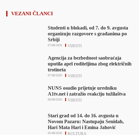
VEZANI ČLANCI
Studenti u blokadi, od 7. do 9. avgusta
organizuju razgovore s građanima po
Srbiji
07/08/2026
VIJESTI
Agencija za bezbednost saobraćaja
uputila apel roditeljima zbog električnih
trotineta
07/08/2026
VIJESTI
NUNS osudio prijetnje uredniku
A1tv.net i zatražio reakciju tužilaštva
06/08/2026
VIJESTI
Stari grad od 14. do 16. avgusta u
Novom Pazaru: Nastupaju Senidah,
Hari Mata Hari i Emina Jahović
05/08/2026
KULTURA