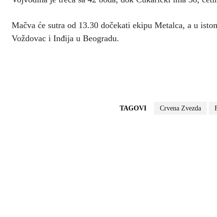
Mačva će sutra od 13.30 dočekati ekipu Metalca, a u isto
Voždovac i Inđija u Beogradu.
TAGOVI
Crvena Zvezda