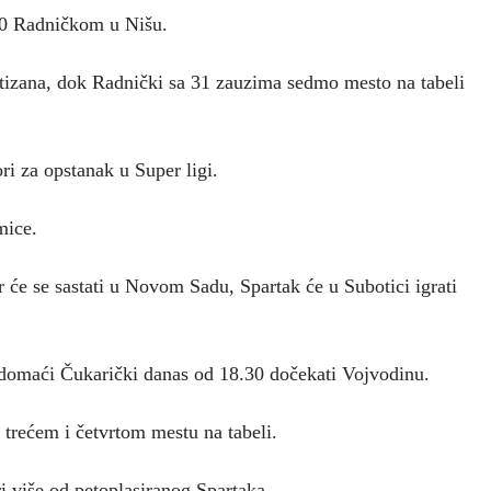
30 Radničkom u Nišu.
tizana, dok Radnički sa 31 zauzima sedmo mesto na tabeli
ri za opstanak u Super ligi.
mice.
r će se sastati u Novom Sadu, Spartak će u Subotici igrati
 domaći Čukarički danas od 18.30 dočekati Vojvodinu.
 trećem i četvrtom mestu na tabeli.
i više od petoplasiranog Spartaka.