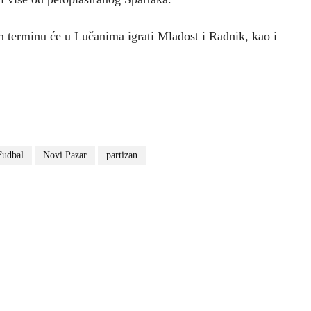
m terminu će u Lučanima igrati Mladost i Radnik, kao i
Fudbal
Novi Pazar
partizan