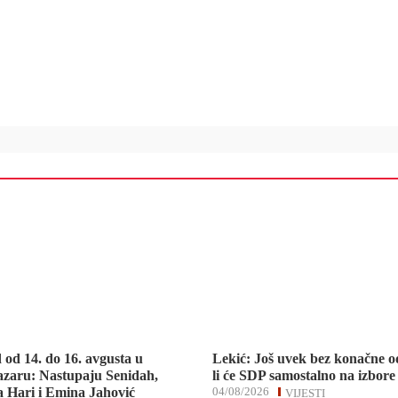
d od 14. do 16. avgusta u
Lekić: Još uvek bez konačne o
zaru: Nastupaju Senidah,
li će SDP samostalno na izbore
 Hari i Emina Jahović
04/08/2026
VIJESTI