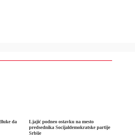
dluke da
Ljajić podneo ostavku na mesto
predsednika Socijaldemokratske partije
Srbije