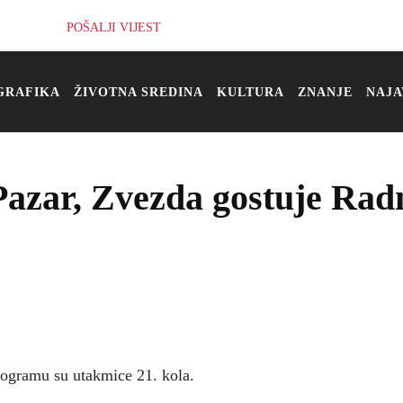
POŠALJI VIJEST
GRAFIKA
ŽIVOTNA SREDINA
KULTURA
ZNANJE
NAJA
Pazar, Zvezda gostuje Ra
programu su utakmice 21. kola.