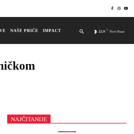
VE
NAŠE PRIČE
IMPACT
C
22.9
Novi Pazar
dničkom
NAJČITANIJE