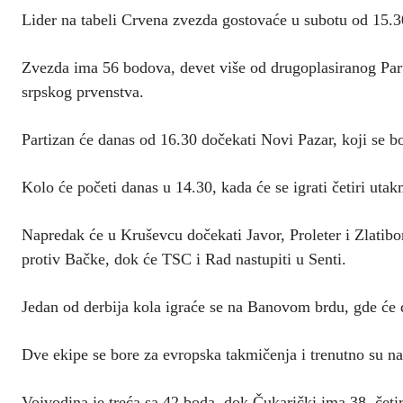
Lider na tabeli Crvena zvezda gostovaće u subotu od 15.
Zvezda ima 56 bodova, devet više od drugoplasiranog Par
srpskog prvenstva.
Partizan će danas od 16.30 dočekati Novi Pazar, koji se bo
Kolo će početi danas u 14.30, kada će se igrati četiri utak
Napredak će u Kruševcu dočekati Javor, Proleter i Zlatibo
protiv Bačke, dok će TSC i Rad nastupiti u Senti.
Jedan od derbija kola igraće se na Banovom brdu, gde će
Dve ekipe se bore za evropska takmičenja i trenutno su na
Vojvodina je treća sa 42 boda, dok Čukarički ima 38, četir