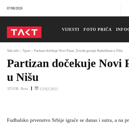
07/08/2026
VIJESTI
FOTO PRIČA
INFO
Takt info
Sport
Partizan dočekuje Novi Pazar, Zvezda gostuje Radničkom u Nišu
Partizan dočekuje Novi 
u Nišu
IZVOR:
Beta
12/02/2021
Fudbalsko prvenstvo Srbije igraće se danas i sutra, a na 