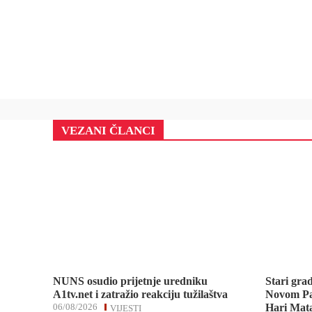
VEZANI ČLANCI
NUNS osudio prijetnje uredniku
Stari gra
A1tv.net i zatražio reakciju tužilaštva
Novom Pa
06/08/2026
Hari Mata
VIJESTI