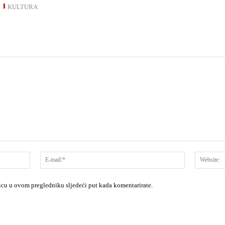
KULTURA
Ime:*
E-
mail:*
nicu u ovom pregledniku sljedeći put kada komentarirate.