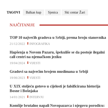
TAGOVI
Balkan kup
Sjenica
Ski centar Žari
NAJČITANIJE
TOP 10 najvećih gradova u Srbiji, prema broju stanovnika
21/12/2022
INFOGRAFIKA
Hapšenja u Novom Pazaru, špekuliše se da postoje ilegalni
call centri na njemačkom jeziku
19/04/2024
VIJESTI
Gradovi sa najvećim brojem muslimana u Srbiji
19/06/2023
VIJESTI
U XIX stoljeću gotovo u cijelosti je falsificirana historija
Bosne i Bošnjaka
14/01/2021
INTERVJU
Komšije brutalno napali Novopazarca i njegovu porodicu: