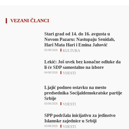
VEZANI ČLANCI
Stari grad od 14. do 16. avgusta u
Novom Pazaru: Nastupaju Senidah,
Hari Mata Hari i Emina Jahović
05/08/2026
KULTURA
Lekić: Još uvek bez konačne odluke da
li će SDP samostalno na izbore
04/08/2026
VIJESTI
Ljajić podneo ostavku na mesto
predsednika Socijaldemokratske partije
Srbije
03/08/2026
VIJESTI
SPP podržala inicijativu za jedinstvo
Islamske zajednice u Srbiji
03/08/2026
VIJESTI