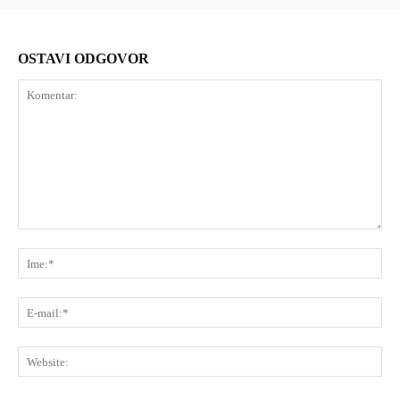
OSTAVI ODGOVOR
Komentar:
Ime
E-
mai
Web