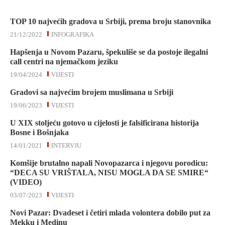
TOP 10 najvećih gradova u Srbiji, prema broju stanovnika
21/12/2022
INFOGRAFIKA
Hapšenja u Novom Pazaru, špekuliše se da postoje ilegalni
call centri na njemačkom jeziku
19/04/2024
VIJESTI
Gradovi sa najvećim brojem muslimana u Srbiji
19/06/2023
VIJESTI
U XIX stoljeću gotovo u cijelosti je falsificirana historija
Bosne i Bošnjaka
14/01/2021
INTERVJU
Komšije brutalno napali Novopazarca i njegovu porodicu:
“DECA SU VRIŠTALA, NISU MOGLA DA SE SMIRE“
(VIDEO)
03/07/2023
VIJESTI
Novi Pazar: Dvadeset i četiri mlada volontera dobilo put za
Mekku i Medinu