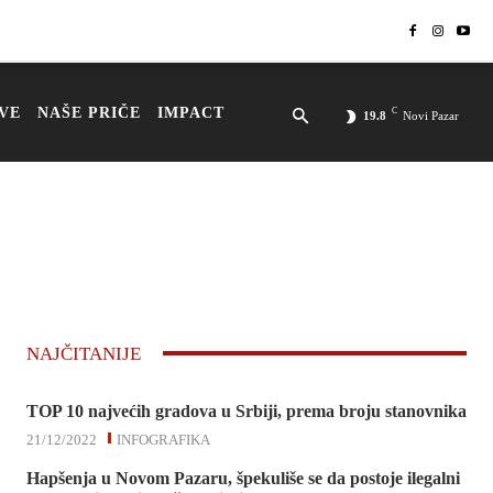
VE
NAŠE PRIČE
IMPACT
C
19.8
Novi Pazar
NAJČITANIJE
TOP 10 najvećih gradova u Srbiji, prema broju stanovnika
21/12/2022
INFOGRAFIKA
Hapšenja u Novom Pazaru, špekuliše se da postoje ilegalni