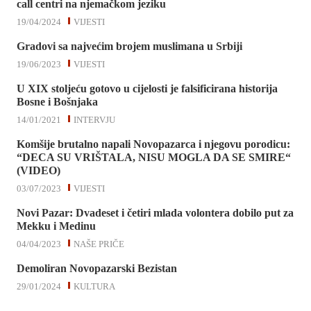
call centri na njemačkom jeziku
19/04/2024
VIJESTI
Gradovi sa najvećim brojem muslimana u Srbiji
19/06/2023
VIJESTI
U XIX stoljeću gotovo u cijelosti je falsificirana historija
Bosne i Bošnjaka
14/01/2021
INTERVJU
Komšije brutalno napali Novopazarca i njegovu porodicu:
“DECA SU VRIŠTALA, NISU MOGLA DA SE SMIRE“
(VIDEO)
03/07/2023
VIJESTI
Novi Pazar: Dvadeset i četiri mlada volontera dobilo put za
Mekku i Medinu
04/04/2023
NAŠE PRIČE
Demoliran Novopazarski Bezistan
29/01/2024
KULTURA