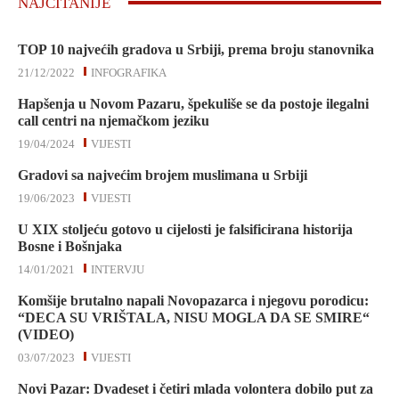
NAJČITANIJE
TOP 10 najvećih gradova u Srbiji, prema broju stanovnika
21/12/2022
INFOGRAFIKA
Hapšenja u Novom Pazaru, špekuliše se da postoje ilegalni
call centri na njemačkom jeziku
19/04/2024
VIJESTI
Gradovi sa najvećim brojem muslimana u Srbiji
19/06/2023
VIJESTI
U XIX stoljeću gotovo u cijelosti je falsificirana historija
Bosne i Bošnjaka
14/01/2021
INTERVJU
Komšije brutalno napali Novopazarca i njegovu porodicu:
“DECA SU VRIŠTALA, NISU MOGLA DA SE SMIRE“
(VIDEO)
03/07/2023
VIJESTI
Novi Pazar: Dvadeset i četiri mlada volontera dobilo put za