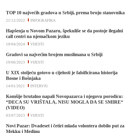
TOP 10 najvećih gradova u Srbiji, prema broju stanovnika
21/12/2022
INFOGRAFIKA
Hapšenja u Novom Pazaru, špekuliše se da postoje ilegalni
call centri na njemačkom jeziku
19/04/2024
VIJESTI
Gradovi sa najvećim brojem muslimana u Srbiji
19/06/2023
VIJESTI
U XIX stoljeću gotovo u cijelosti je falsificirana historija
Bosne i Bošnjaka
14/01/2021
INTERVJU
Komšije brutalno napali Novopazarca i njegovu porodicu:
“DECA SU VRIŠTALA, NISU MOGLA DA SE SMIRE“
(VIDEO)
03/07/2023
VIJESTI
Novi Pazar: Dvadeset i četiri mlada volontera dobilo put za
Mekku i Medinu