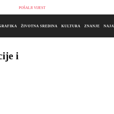
POŠALJI VIJEST
GRAFIKA
ŽIVOTNA SREDINA
KULTURA
ZNANJE
NAJA
je i