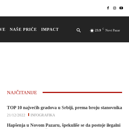
VE
NAŠE PRIČE
IMPACT
C
23.9
Novi Pazar
NAJČITANIJE
TOP 10 najvećih gradova u Srbiji, prema broju stanovnika
21/12/2022
INFOGRAFIKA
Hapšenja u Novom Pazaru, špekuliše se da postoje ilegalni