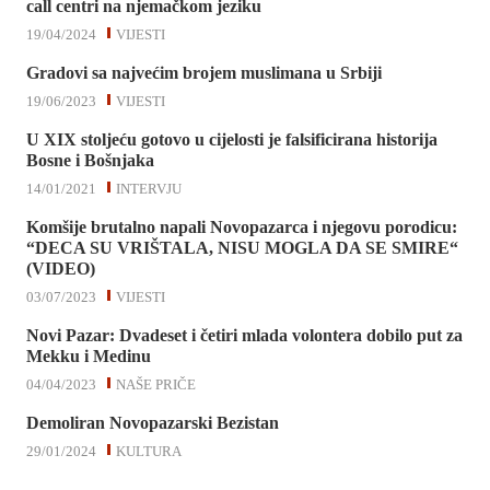
call centri na njemačkom jeziku
19/04/2024
VIJESTI
Gradovi sa najvećim brojem muslimana u Srbiji
19/06/2023
VIJESTI
U XIX stoljeću gotovo u cijelosti je falsificirana historija
Bosne i Bošnjaka
14/01/2021
INTERVJU
Komšije brutalno napali Novopazarca i njegovu porodicu:
“DECA SU VRIŠTALA, NISU MOGLA DA SE SMIRE“
(VIDEO)
03/07/2023
VIJESTI
Novi Pazar: Dvadeset i četiri mlada volontera dobilo put za
Mekku i Medinu
04/04/2023
NAŠE PRIČE
Demoliran Novopazarski Bezistan
29/01/2024
KULTURA