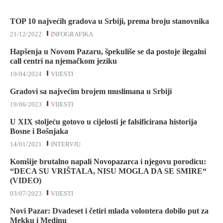
TOP 10 najvećih gradova u Srbiji, prema broju stanovnika
21/12/2022
INFOGRAFIKA
Hapšenja u Novom Pazaru, špekuliše se da postoje ilegalni
call centri na njemačkom jeziku
19/04/2024
VIJESTI
Gradovi sa najvećim brojem muslimana u Srbiji
19/06/2023
VIJESTI
U XIX stoljeću gotovo u cijelosti je falsificirana historija
Bosne i Bošnjaka
14/01/2021
INTERVJU
Komšije brutalno napali Novopazarca i njegovu porodicu:
“DECA SU VRIŠTALA, NISU MOGLA DA SE SMIRE“
(VIDEO)
03/07/2023
VIJESTI
Novi Pazar: Dvadeset i četiri mlada volontera dobilo put za
Mekku i Medinu