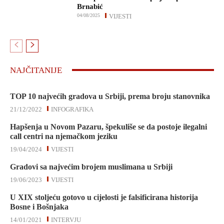
Brnabić
04/08/2025
VIJESTI
NAJČITANIJE
TOP 10 najvećih gradova u Srbiji, prema broju stanovnika
21/12/2022
INFOGRAFIKA
Hapšenja u Novom Pazaru, špekuliše se da postoje ilegalni
call centri na njemačkom jeziku
19/04/2024
VIJESTI
Gradovi sa najvećim brojem muslimana u Srbiji
19/06/2023
VIJESTI
U XIX stoljeću gotovo u cijelosti je falsificirana historija
Bosne i Bošnjaka
14/01/2021
INTERVJU