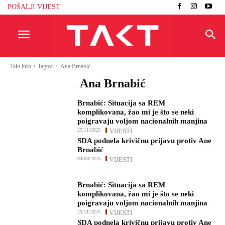
POŠALJI VIJEST
Takt info
Tagovi
Ana Brnabić
Ana Brnabić
Brnabić: Situacija sa REM
komplikovana, žao mi je što se neki
poigravaju voljom nacionalnih manjina
25/11/2025
VIJESTI
SDA podnela krivičnu prijavu protiv Ane
Brnabić
04/08/2025
VIJESTI
Brnabić: Situacija sa REM
komplikovana, žao mi je što se neki
poigravaju voljom nacionalnih manjina
25/11/2025
VIJESTI
SDA podnela krivičnu prijavu protiv Ane