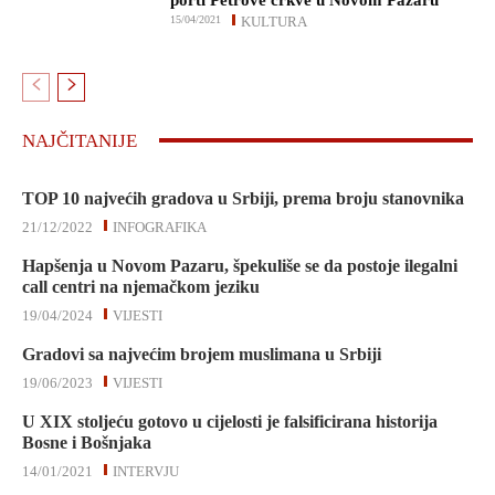
porti Petrove crkve u Novom Pazaru
15/04/2021
KULTURA
NAJČITANIJE
TOP 10 najvećih gradova u Srbiji, prema broju stanovnika
21/12/2022
INFOGRAFIKA
Hapšenja u Novom Pazaru, špekuliše se da postoje ilegalni
call centri na njemačkom jeziku
19/04/2024
VIJESTI
Gradovi sa najvećim brojem muslimana u Srbiji
19/06/2023
VIJESTI
U XIX stoljeću gotovo u cijelosti je falsificirana historija
Bosne i Bošnjaka
14/01/2021
INTERVJU