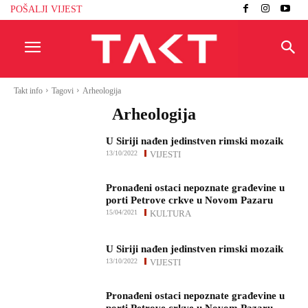
POŠALJI VIJEST
Takt info
Tagovi
Arheologija
Arheologija
U Siriji nađen jedinstven rimski mozaik
13/10/2022
VIJESTI
Pronađeni ostaci nepoznate građevine u
porti Petrove crkve u Novom Pazaru
15/04/2021
KULTURA
U Siriji nađen jedinstven rimski mozaik
13/10/2022
VIJESTI
Pronađeni ostaci nepoznate građevine u