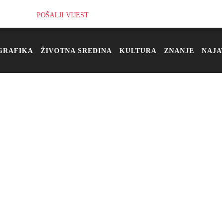
POŠALJI VIJEST
GRAFIKA
ŽIVOTNA SREDINA
KULTURA
ZNANJE
NAJA