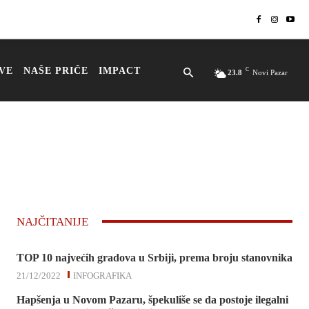
VE
NAŠE PRIČE
IMPACT
C
23.8
Novi Pazar
NAJČITANIJE
TOP 10 najvećih gradova u Srbiji, prema broju stanovnika
21/12/2022
INFOGRAFIKA
Hapšenja u Novom Pazaru, špekuliše se da postoje ilegalni