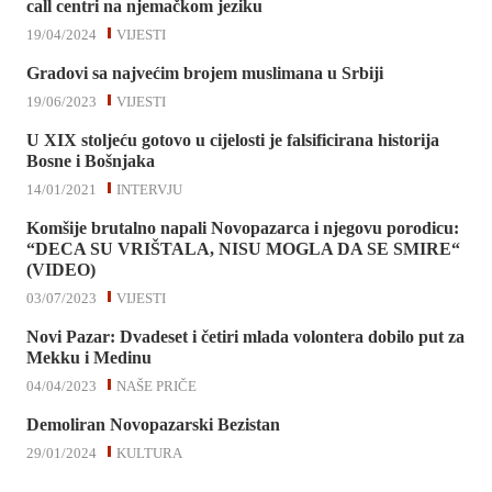
call centri na njemačkom jeziku
19/04/2024
VIJESTI
Gradovi sa najvećim brojem muslimana u Srbiji
19/06/2023
VIJESTI
U XIX stoljeću gotovo u cijelosti je falsificirana historija
Bosne i Bošnjaka
14/01/2021
INTERVJU
Komšije brutalno napali Novopazarca i njegovu porodicu:
“DECA SU VRIŠTALA, NISU MOGLA DA SE SMIRE“
(VIDEO)
03/07/2023
VIJESTI
Novi Pazar: Dvadeset i četiri mlada volontera dobilo put za
Mekku i Medinu
04/04/2023
NAŠE PRIČE
Demoliran Novopazarski Bezistan
29/01/2024
KULTURA