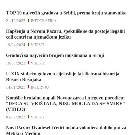
TOP 10 najvećih gradova u Srbiji, prema broju stanovnika
21/12/2022
INFOGRAFIKA
Hapšenja u Novom Pazaru, špekuliše se da postoje ilegalni
call centri na njemačkom jeziku
19/04/2024
VIJESTI
Gradovi sa najvećim brojem muslimana u Srbiji
19/06/2023
VIJESTI
U XIX stoljeću gotovo u cijelosti je falsificirana historija
Bosne i Bošnjaka
14/01/2021
INTERVJU
Komšije brutalno napali Novopazarca i njegovu porodicu:
“DECA SU VRIŠTALA, NISU MOGLA DA SE SMIRE“
(VIDEO)
03/07/2023
VIJESTI
Novi Pazar: Dvadeset i četiri mlada volontera dobilo put za
Mekku i Medinu