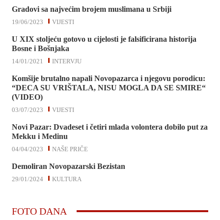
Gradovi sa najvećim brojem muslimana u Srbiji
19/06/2023
VIJESTI
U XIX stoljeću gotovo u cijelosti je falsificirana historija
Bosne i Bošnjaka
14/01/2021
INTERVJU
Komšije brutalno napali Novopazarca i njegovu porodicu:
“DECA SU VRIŠTALA, NISU MOGLA DA SE SMIRE“
(VIDEO)
03/07/2023
VIJESTI
Novi Pazar: Dvadeset i četiri mlada volontera dobilo put za
Mekku i Medinu
04/04/2023
NAŠE PRIČE
Demoliran Novopazarski Bezistan
29/01/2024
KULTURA
FOTO DANA