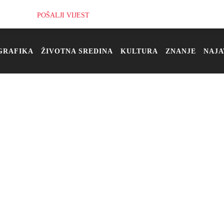
POŠALJI VIJEST
GRAFIKA
ŽIVOTNA SREDINA
KULTURA
ZNANJE
NAJA