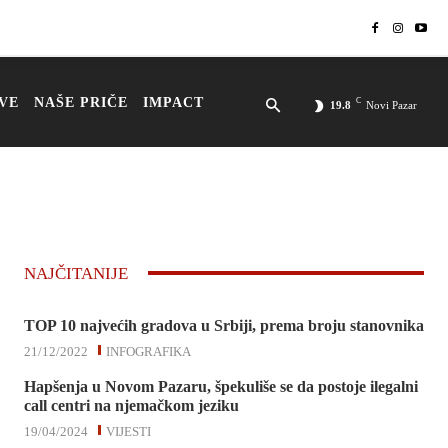
VE
NAŠE PRIČE
IMPACT
C
19.8
Novi Pazar
NAJČITANIJE
TOP 10 najvećih gradova u Srbiji, prema broju stanovnika
21/12/2022
INFOGRAFIKA
Hapšenja u Novom Pazaru, špekuliše se da postoje ilegalni
call centri na njemačkom jeziku
19/04/2024
VIJESTI