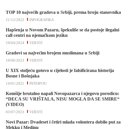
TOP 10 najvećih gradova u Srbiji, prema broju stanovnika
21/12/2022
INFOGRAFIKA
Hapšenja u Novom Pazaru, špekuliše se da postoje ilegalni
call centri na njemačkom jeziku
19/04/2024
VIJESTI
Gradovi sa najvećim brojem muslimana u Srbiji
19/06/2023
VIJESTI
U XIX stoljeću gotovo u cijelosti je falsificirana historija
Bosne i Bošnjaka
14/01/2021
INTERVJU
Komšije brutalno napali Novopazarca i njegovu porodicu:
“DECA SU VRIŠTALA, NISU MOGLA DA SE SMIRE“
(VIDEO)
03/07/2023
VIJESTI
Novi Pazar: Dvadeset i četiri mlada volontera dobilo put za
Mekku i Medinu