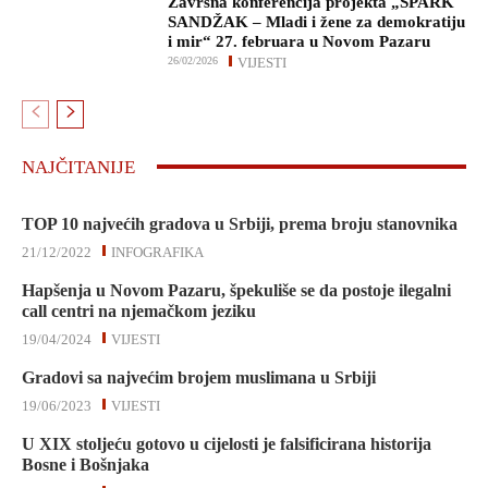
Završna konferencija projekta „SPARK
SANDŽAK – Mladi i žene za demokratiju
i mir“ 27. februara u Novom Pazaru
26/02/2026
VIJESTI
NAJČITANIJE
TOP 10 najvećih gradova u Srbiji, prema broju stanovnika
21/12/2022
INFOGRAFIKA
Hapšenja u Novom Pazaru, špekuliše se da postoje ilegalni
call centri na njemačkom jeziku
19/04/2024
VIJESTI
Gradovi sa najvećim brojem muslimana u Srbiji
19/06/2023
VIJESTI
U XIX stoljeću gotovo u cijelosti je falsificirana historija
Bosne i Bošnjaka