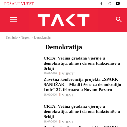
POŠALJI VIJEST
Takt info
Tagovi
Demokratija
Demokratija
CRTA: Većina građana vjeruje u
demokratiju, ali ne i da ona funkcioniše u
Srbiji
16/07/2026
VIJESTI
Završna konferencija projekta „SPARK
SANDŽAK – Mladi i žene za demokratiju
i mir“ 27. februara u Novom Pazaru
26/02/2026
VIJESTI
CRTA: Većina građana vjeruje u
demokratiju, ali ne i da ona funkcioniše u
Srbiji
16/07/2026
VIJESTI