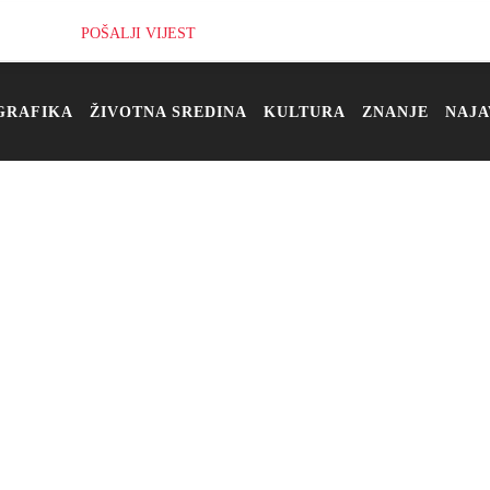
POŠALJI VIJEST
GRAFIKA
ŽIVOTNA SREDINA
KULTURA
ZNANJE
NAJA