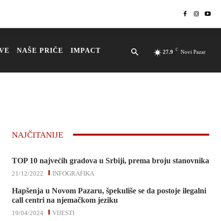
VE
NAŠE PRIČE
IMPACT
C
27.9
Novi Pazar
NAJČITANIJE
TOP 10 najvećih gradova u Srbiji, prema broju stanovnika
21/12/2022
INFOGRAFIKA
Hapšenja u Novom Pazaru, špekuliše se da postoje ilegalni
call centri na njemačkom jeziku
19/04/2024
VIJESTI