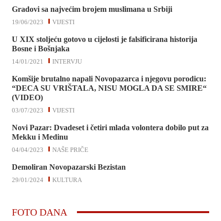
Gradovi sa najvećim brojem muslimana u Srbiji
19/06/2023
VIJESTI
U XIX stoljeću gotovo u cijelosti je falsificirana historija
Bosne i Bošnjaka
14/01/2021
INTERVJU
Komšije brutalno napali Novopazarca i njegovu porodicu:
“DECA SU VRIŠTALA, NISU MOGLA DA SE SMIRE“
(VIDEO)
03/07/2023
VIJESTI
Novi Pazar: Dvadeset i četiri mlada volontera dobilo put za
Mekku i Medinu
04/04/2023
NAŠE PRIČE
Demoliran Novopazarski Bezistan
29/01/2024
KULTURA
FOTO DANA