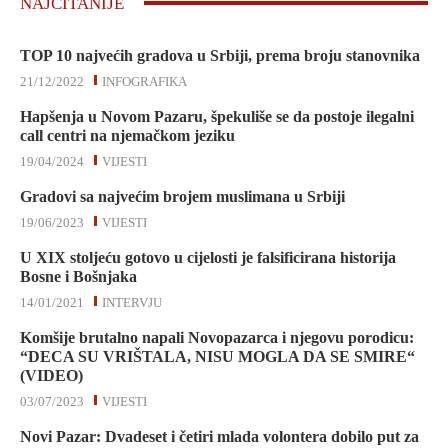
NAJČITANIJE
TOP 10 najvećih gradova u Srbiji, prema broju stanovnika
21/12/2022
INFOGRAFIKA
Hapšenja u Novom Pazaru, špekuliše se da postoje ilegalni
call centri na njemačkom jeziku
19/04/2024
VIJESTI
Gradovi sa najvećim brojem muslimana u Srbiji
19/06/2023
VIJESTI
U XIX stoljeću gotovo u cijelosti je falsificirana historija
Bosne i Bošnjaka
14/01/2021
INTERVJU
Komšije brutalno napali Novopazarca i njegovu porodicu:
“DECA SU VRIŠTALA, NISU MOGLA DA SE SMIRE“
(VIDEO)
03/07/2023
VIJESTI
Novi Pazar: Dvadeset i četiri mlada volontera dobilo put za