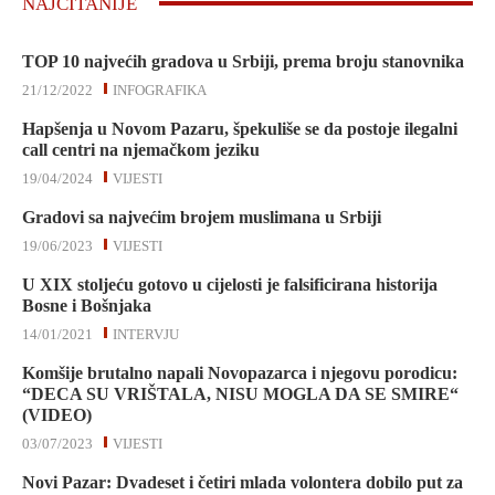
NAJČITANIJE
TOP 10 najvećih gradova u Srbiji, prema broju stanovnika
21/12/2022
INFOGRAFIKA
Hapšenja u Novom Pazaru, špekuliše se da postoje ilegalni
call centri na njemačkom jeziku
19/04/2024
VIJESTI
Gradovi sa najvećim brojem muslimana u Srbiji
19/06/2023
VIJESTI
U XIX stoljeću gotovo u cijelosti je falsificirana historija
Bosne i Bošnjaka
14/01/2021
INTERVJU
Komšije brutalno napali Novopazarca i njegovu porodicu:
“DECA SU VRIŠTALA, NISU MOGLA DA SE SMIRE“
(VIDEO)
03/07/2023
VIJESTI
Novi Pazar: Dvadeset i četiri mlada volontera dobilo put za