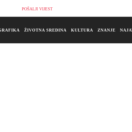
POŠALJI VIJEST
GRAFIKA
ŽIVOTNA SREDINA
KULTURA
ZNANJE
NAJA