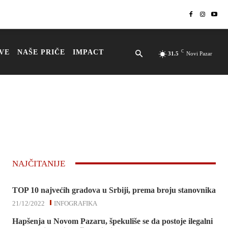
VE
NAŠE PRIČE
IMPACT
C
31.5
Novi Pazar
NAJČITANIJE
TOP 10 najvećih gradova u Srbiji, prema broju stanovnika
21/12/2022
INFOGRAFIKA
Hapšenja u Novom Pazaru, špekuliše se da postoje ilegalni