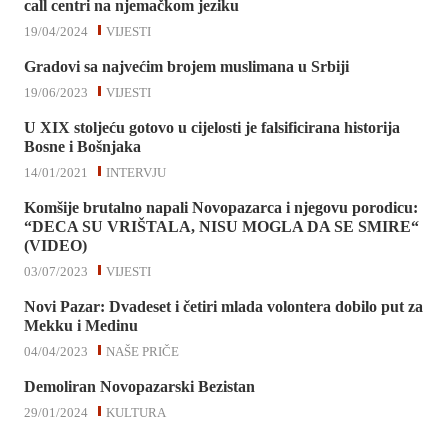
call centri na njemačkom jeziku
19/04/2024
VIJESTI
Gradovi sa najvećim brojem muslimana u Srbiji
19/06/2023
VIJESTI
U XIX stoljeću gotovo u cijelosti je falsificirana historija
Bosne i Bošnjaka
14/01/2021
INTERVJU
Komšije brutalno napali Novopazarca i njegovu porodicu:
“DECA SU VRIŠTALA, NISU MOGLA DA SE SMIRE“
(VIDEO)
03/07/2023
VIJESTI
Novi Pazar: Dvadeset i četiri mlada volontera dobilo put za
Mekku i Medinu
04/04/2023
NAŠE PRIČE
Demoliran Novopazarski Bezistan
29/01/2024
KULTURA