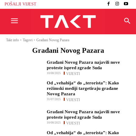
POŠALJI VIJEST
Takt info
Tagovi
Građani Novog Pazara
Građani Novog Pazara
Građani Novog Pazara najavili nove
proteste ispred zgrade Suda
10/08/2025
VIJESTI
Od „vehabija“ do „terorista”: Kako
režimski mediji targetiraju građane
Novog Pazara
31/07/2025
VIJESTI
Građani Novog Pazara najavili nove
proteste ispred zgrade Suda
10/08/2025
VIJESTI
Od „vehabija“ do „terorista”: Kako