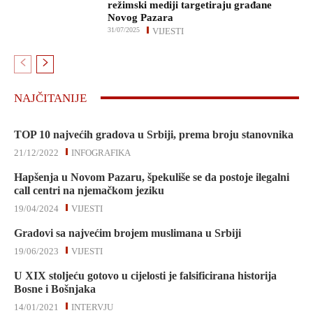
režimski mediji targetiraju građane
Novog Pazara
31/07/2025
VIJESTI
NAJČITANIJE
TOP 10 najvećih gradova u Srbiji, prema broju stanovnika
21/12/2022
INFOGRAFIKA
Hapšenja u Novom Pazaru, špekuliše se da postoje ilegalni
call centri na njemačkom jeziku
19/04/2024
VIJESTI
Gradovi sa najvećim brojem muslimana u Srbiji
19/06/2023
VIJESTI
U XIX stoljeću gotovo u cijelosti je falsificirana historija
Bosne i Bošnjaka
14/01/2021
INTERVJU