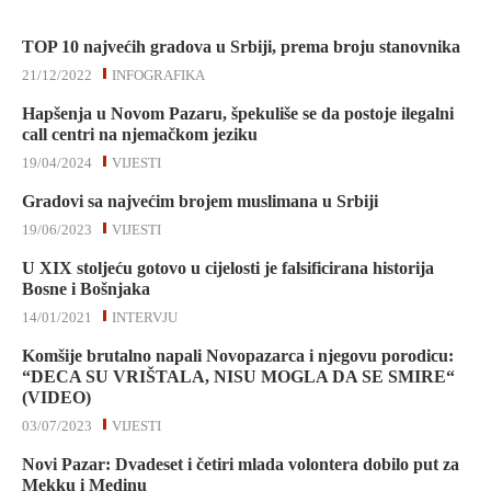
TOP 10 najvećih gradova u Srbiji, prema broju stanovnika
21/12/2022
INFOGRAFIKA
Hapšenja u Novom Pazaru, špekuliše se da postoje ilegalni
call centri na njemačkom jeziku
19/04/2024
VIJESTI
Gradovi sa najvećim brojem muslimana u Srbiji
19/06/2023
VIJESTI
U XIX stoljeću gotovo u cijelosti je falsificirana historija
Bosne i Bošnjaka
14/01/2021
INTERVJU
Komšije brutalno napali Novopazarca i njegovu porodicu:
“DECA SU VRIŠTALA, NISU MOGLA DA SE SMIRE“
(VIDEO)
03/07/2023
VIJESTI
Novi Pazar: Dvadeset i četiri mlada volontera dobilo put za
Mekku i Medinu