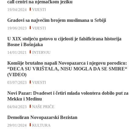
call centri na njemačkom jeziku
19/04/2024
VIJESTI
Gradovi sa najvećim brojem muslimana u Srbiji
19/06/2023
VIJESTI
U XIX stoljeću gotovo u cijelosti je falsificirana historija
Bosne i Bošnjaka
14/01/2021
INTERVJU
Komšije brutalno napali Novopazarca i njegovu porodicu:
“DECA SU VRIŠTALA, NISU MOGLA DA SE SMIRE“
(VIDEO)
03/07/2023
VIJESTI
Novi Pazar: Dvadeset i četiri mlada volontera dobilo put za
Mekku i Medinu
04/04/2023
NAŠE PRIČE
Demoliran Novopazarski Bezistan
29/01/2024
KULTURA