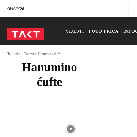
06/08/2026
VIJESTI
FOTO PRIČA
INFO
Takt info
Tagovi
Hanumino ćufte
Hanumino
ćufte