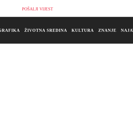
POŠALJI VIJEST
GRAFIKA
ŽIVOTNA SREDINA
KULTURA
ZNANJE
NAJA