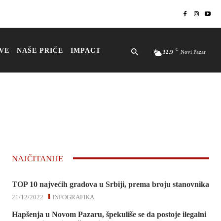
VE
NAŠE PRIČE
IMPACT
C
32.9
Novi Pazar
NAJČITANIJE
TOP 10 najvećih gradova u Srbiji, prema broju stanovnika
21/12/2022
INFOGRAFIKA
Hapšenja u Novom Pazaru, špekuliše se da postoje ilegalni