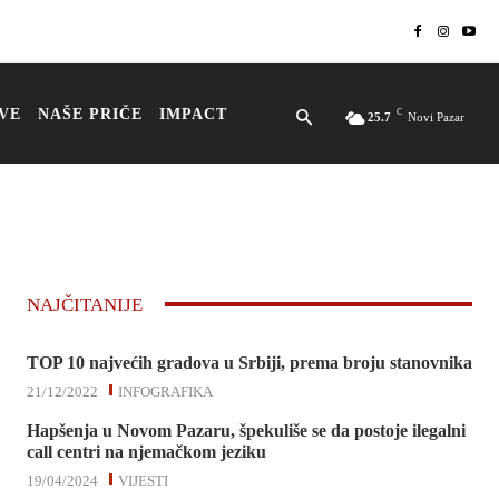
VE
NAŠE PRIČE
IMPACT
C
25.7
Novi Pazar
NAJČITANIJE
TOP 10 najvećih gradova u Srbiji, prema broju stanovnika
21/12/2022
INFOGRAFIKA
Hapšenja u Novom Pazaru, špekuliše se da postoje ilegalni
call centri na njemačkom jeziku
19/04/2024
VIJESTI