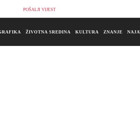
POŠALJI VIJEST
GRAFIKA
ŽIVOTNA SREDINA
KULTURA
ZNANJE
NAJA