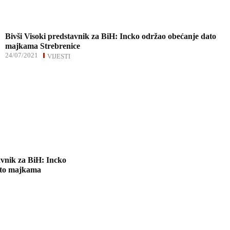
Bivši Visoki predstavnik za BiH: Incko održao obećanje dato
majkama Strebrenice
24/07/2021
VIJESTI
avnik za BiH: Incko
ato majkama