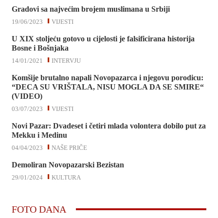
Gradovi sa najvećim brojem muslimana u Srbiji
19/06/2023
VIJESTI
U XIX stoljeću gotovo u cijelosti je falsificirana historija
Bosne i Bošnjaka
14/01/2021
INTERVJU
Komšije brutalno napali Novopazarca i njegovu porodicu:
“DECA SU VRIŠTALA, NISU MOGLA DA SE SMIRE“
(VIDEO)
03/07/2023
VIJESTI
Novi Pazar: Dvadeset i četiri mlada volontera dobilo put za
Mekku i Medinu
04/04/2023
NAŠE PRIČE
Demoliran Novopazarski Bezistan
29/01/2024
KULTURA
FOTO DANA