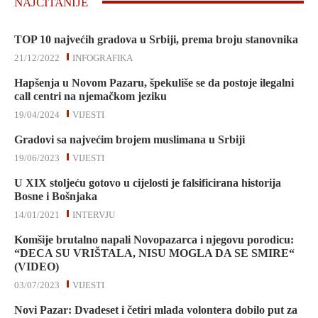
NAJČITANIJE
TOP 10 najvećih gradova u Srbiji, prema broju stanovnika
21/12/2022
INFOGRAFIKA
Hapšenja u Novom Pazaru, špekuliše se da postoje ilegalni
call centri na njemačkom jeziku
19/04/2024
VIJESTI
Gradovi sa najvećim brojem muslimana u Srbiji
19/06/2023
VIJESTI
U XIX stoljeću gotovo u cijelosti je falsificirana historija
Bosne i Bošnjaka
14/01/2021
INTERVJU
Komšije brutalno napali Novopazarca i njegovu porodicu:
“DECA SU VRIŠTALA, NISU MOGLA DA SE SMIRE“
(VIDEO)
03/07/2023
VIJESTI
Novi Pazar: Dvadeset i četiri mlada volontera dobilo put za