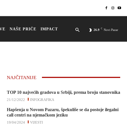
VE
NAŠE PRIČE
IMPACT
C
26.9
Novi Pazar
NAJČITANIJE
TOP 10 najvećih gradova u Srbiji, prema broju stanovnika
21/12/2022
INFOGRAFIKA
Hapšenja u Novom Pazaru, špekuliše se da postoje ilegalni
call centri na njemačkom jeziku
19/04/2024
VIJESTI