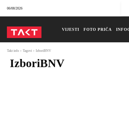
06/08/2026
VIJESTI
FOTO PRIČA
INFO
Takt info
Tagovi
IzboriBNV
IzboriBNV