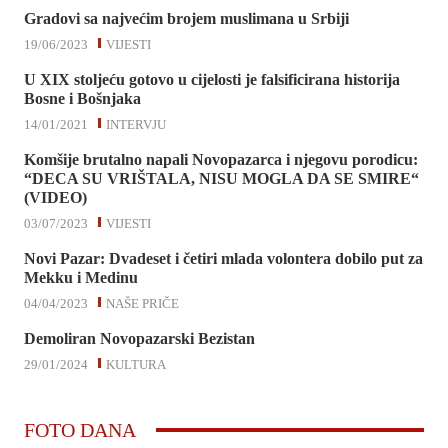
Gradovi sa najvećim brojem muslimana u Srbiji
19/06/2023
VIJESTI
U XIX stoljeću gotovo u cijelosti je falsificirana historija
Bosne i Bošnjaka
14/01/2021
INTERVJU
Komšije brutalno napali Novopazarca i njegovu porodicu:
“DECA SU VRIŠTALA, NISU MOGLA DA SE SMIRE“
(VIDEO)
03/07/2023
VIJESTI
Novi Pazar: Dvadeset i četiri mlada volontera dobilo put za
Mekku i Medinu
04/04/2023
NAŠE PRIČE
Demoliran Novopazarski Bezistan
29/01/2024
KULTURA
FOTO DANA