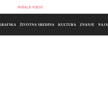
POŠALJI VIJEST
GRAFIKA
ŽIVOTNA SREDINA
KULTURA
ZNANJE
NAJA