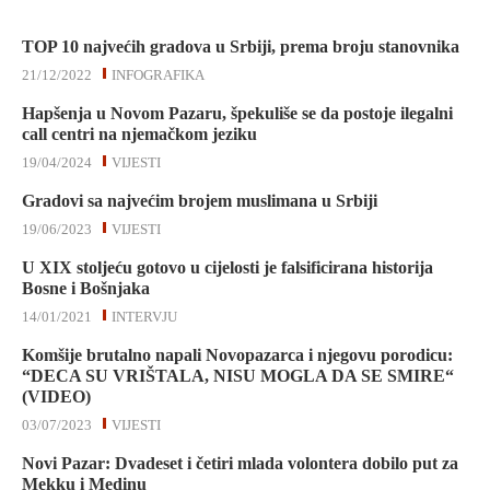
TOP 10 najvećih gradova u Srbiji, prema broju stanovnika
21/12/2022
INFOGRAFIKA
Hapšenja u Novom Pazaru, špekuliše se da postoje ilegalni
call centri na njemačkom jeziku
19/04/2024
VIJESTI
Gradovi sa najvećim brojem muslimana u Srbiji
19/06/2023
VIJESTI
U XIX stoljeću gotovo u cijelosti je falsificirana historija
Bosne i Bošnjaka
14/01/2021
INTERVJU
Komšije brutalno napali Novopazarca i njegovu porodicu:
“DECA SU VRIŠTALA, NISU MOGLA DA SE SMIRE“
(VIDEO)
03/07/2023
VIJESTI
Novi Pazar: Dvadeset i četiri mlada volontera dobilo put za
Mekku i Medinu