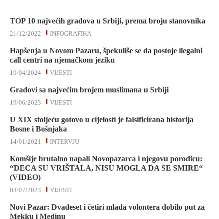
TOP 10 najvećih gradova u Srbiji, prema broju stanovnika
21/12/2022
INFOGRAFIKA
Hapšenja u Novom Pazaru, špekuliše se da postoje ilegalni
call centri na njemačkom jeziku
19/04/2024
VIJESTI
Gradovi sa najvećim brojem muslimana u Srbiji
19/06/2023
VIJESTI
U XIX stoljeću gotovo u cijelosti je falsificirana historija
Bosne i Bošnjaka
14/01/2021
INTERVJU
Komšije brutalno napali Novopazarca i njegovu porodicu:
“DECA SU VRIŠTALA, NISU MOGLA DA SE SMIRE“
(VIDEO)
03/07/2023
VIJESTI
Novi Pazar: Dvadeset i četiri mlada volontera dobilo put za
Mekku i Medinu