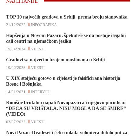
NAJČITANIJE
TOP 10 najvećih gradova u Srbiji, prema broju stanovnika
21/12/2022
INFOGRAFIKA
Hapšenja u Novom Pazaru, špekuliše se da postoje ilegalni
call centri na njemačkom jeziku
19/04/2024
VIJESTI
Gradovi sa najvećim brojem muslimana u Srbiji
19/06/2023
VIJESTI
U XIX stoljeću gotovo u cijelosti je falsificirana historija
Bosne i Bošnjaka
14/01/2021
INTERVJU
Komšije brutalno napali Novopazarca i njegovu porodicu:
“DECA SU VRIŠTALA, NISU MOGLA DA SE SMIRE“
(VIDEO)
03/07/2023
VIJESTI
Novi Pazar: Dvadeset i četiri mlada volontera dobilo put za