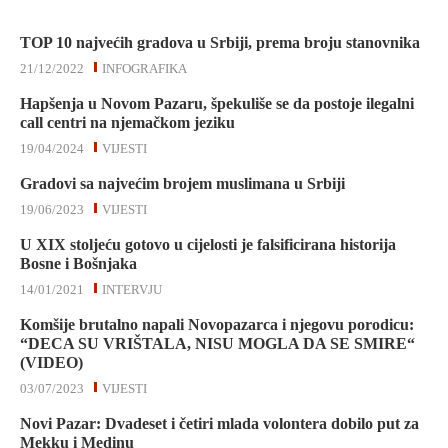
TOP 10 najvećih gradova u Srbiji, prema broju stanovnika
21/12/2022
INFOGRAFIKA
Hapšenja u Novom Pazaru, špekuliše se da postoje ilegalni
call centri na njemačkom jeziku
19/04/2024
VIJESTI
Gradovi sa najvećim brojem muslimana u Srbiji
19/06/2023
VIJESTI
U XIX stoljeću gotovo u cijelosti je falsificirana historija
Bosne i Bošnjaka
14/01/2021
INTERVJU
Komšije brutalno napali Novopazarca i njegovu porodicu:
“DECA SU VRIŠTALA, NISU MOGLA DA SE SMIRE“
(VIDEO)
03/07/2023
VIJESTI
Novi Pazar: Dvadeset i četiri mlada volontera dobilo put za
Mekku i Medinu