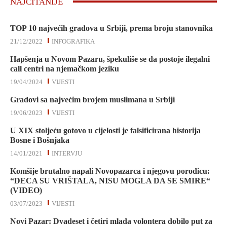
NAJČITANIJE
TOP 10 najvećih gradova u Srbiji, prema broju stanovnika
21/12/2022
INFOGRAFIKA
Hapšenja u Novom Pazaru, špekuliše se da postoje ilegalni
call centri na njemačkom jeziku
19/04/2024
VIJESTI
Gradovi sa najvećim brojem muslimana u Srbiji
19/06/2023
VIJESTI
U XIX stoljeću gotovo u cijelosti je falsificirana historija
Bosne i Bošnjaka
14/01/2021
INTERVJU
Komšije brutalno napali Novopazarca i njegovu porodicu:
“DECA SU VRIŠTALA, NISU MOGLA DA SE SMIRE“
(VIDEO)
03/07/2023
VIJESTI
Novi Pazar: Dvadeset i četiri mlada volontera dobilo put za