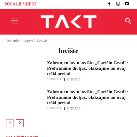
POŠALJI VIJEST
Takt info
Tagovi
Lovište
lovište
Zabranjen lov u lovištu „Caričin Grad“:
Prehranimo divljač, olakšajmo im ovaj
teški period
13/01/2021
VIJESTI
Zabranjen lov u lovištu „Caričin Grad“:
Prehranimo divljač, olakšajmo im ovaj
teški period
13/01/2021
VIJESTI