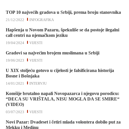
TOP 10 najvećih gradova u Srbiji, prema broju stanovnika
21/12/2022
INFOGRAFIKA
Hapšenja u Novom Pazaru, špekuliše se da postoje ilegalni
call centri na njemačkom jeziku
19/04/2024
VIJESTI
Gradovi sa najvećim brojem muslimana u Srbiji
19/06/2023
VIJESTI
U XIX stoljeću gotovo u cijelosti je falsificirana historija
Bosne i Bošnjaka
14/01/2021
INTERVJU
Komšije brutalno napali Novopazarca i njegovu porodicu:
“DECA SU VRIŠTALA, NISU MOGLA DA SE SMIRE“
(VIDEO)
03/07/2023
VIJESTI
Novi Pazar: Dvadeset i četiri mlada volontera dobilo put za
Mekku i Medinu