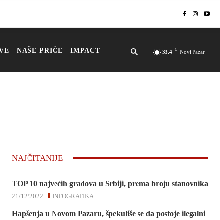
VE
NAŠE PRIČE
IMPACT
C
33.4
Novi Pazar
NAJČITANIJE
TOP 10 najvećih gradova u Srbiji, prema broju stanovnika
21/12/2022
INFOGRAFIKA
Hapšenja u Novom Pazaru, špekuliše se da postoje ilegalni