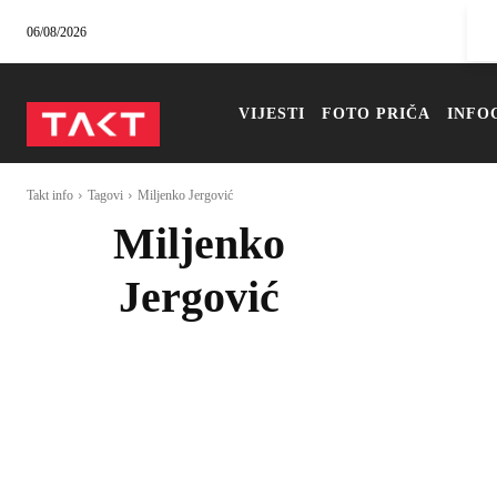
06/08/2026
VIJESTI
FOTO PRIČA
INFO
Takt info
Tagovi
Miljenko Jergović
Miljenko
Jergović