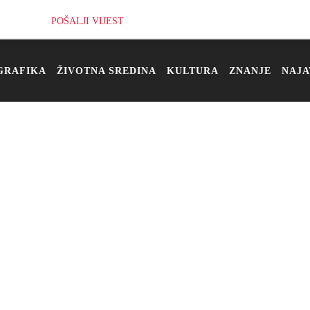
POŠALJI VIJEST
GRAFIKA
ŽIVOTNA SREDINA
KULTURA
ZNANJE
NAJA