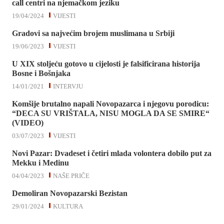
call centri na njemačkom jeziku
19/04/2024
VIJESTI
Gradovi sa najvećim brojem muslimana u Srbiji
19/06/2023
VIJESTI
U XIX stoljeću gotovo u cijelosti je falsificirana historija
Bosne i Bošnjaka
14/01/2021
INTERVJU
Komšije brutalno napali Novopazarca i njegovu porodicu:
“DECA SU VRIŠTALA, NISU MOGLA DA SE SMIRE“
(VIDEO)
03/07/2023
VIJESTI
Novi Pazar: Dvadeset i četiri mlada volontera dobilo put za
Mekku i Medinu
04/04/2023
NAŠE PRIČE
Demoliran Novopazarski Bezistan
29/01/2024
KULTURA