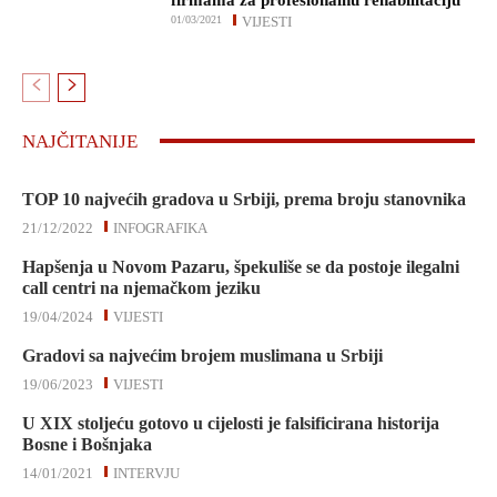
firmama za profesionalnu rehabilitaciju
01/03/2021
VIJESTI
NAJČITANIJE
TOP 10 najvećih gradova u Srbiji, prema broju stanovnika
21/12/2022
INFOGRAFIKA
Hapšenja u Novom Pazaru, špekuliše se da postoje ilegalni
call centri na njemačkom jeziku
19/04/2024
VIJESTI
Gradovi sa najvećim brojem muslimana u Srbiji
19/06/2023
VIJESTI
U XIX stoljeću gotovo u cijelosti je falsificirana historija
Bosne i Bošnjaka
14/01/2021
INTERVJU