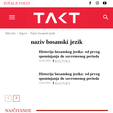
POŠALJI VIJEST
Takt info
Tagovi
Naziv bosanski jezik
naziv bosanski jezik
Historija bosanskog jezika: od prvog
spominjanja do savremenog perioda
22/01/2026
KULTURA
Historija bosanskog jezika: od prvog
spominjanja do savremenog perioda
22/01/2026
KULTURA
NAJČITANIJE