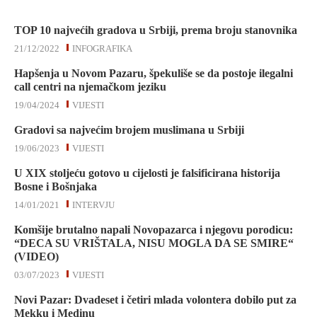
TOP 10 najvećih gradova u Srbiji, prema broju stanovnika
21/12/2022
INFOGRAFIKA
Hapšenja u Novom Pazaru, špekuliše se da postoje ilegalni
call centri na njemačkom jeziku
19/04/2024
VIJESTI
Gradovi sa najvećim brojem muslimana u Srbiji
19/06/2023
VIJESTI
U XIX stoljeću gotovo u cijelosti je falsificirana historija
Bosne i Bošnjaka
14/01/2021
INTERVJU
Komšije brutalno napali Novopazarca i njegovu porodicu:
“DECA SU VRIŠTALA, NISU MOGLA DA SE SMIRE“
(VIDEO)
03/07/2023
VIJESTI
Novi Pazar: Dvadeset i četiri mlada volontera dobilo put za
Mekku i Medinu