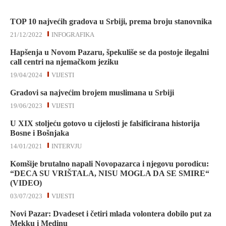
TOP 10 najvećih gradova u Srbiji, prema broju stanovnika
21/12/2022
INFOGRAFIKA
Hapšenja u Novom Pazaru, špekuliše se da postoje ilegalni
call centri na njemačkom jeziku
19/04/2024
VIJESTI
Gradovi sa najvećim brojem muslimana u Srbiji
19/06/2023
VIJESTI
U XIX stoljeću gotovo u cijelosti je falsificirana historija
Bosne i Bošnjaka
14/01/2021
INTERVJU
Komšije brutalno napali Novopazarca i njegovu porodicu:
“DECA SU VRIŠTALA, NISU MOGLA DA SE SMIRE“
(VIDEO)
03/07/2023
VIJESTI
Novi Pazar: Dvadeset i četiri mlada volontera dobilo put za
Mekku i Medinu