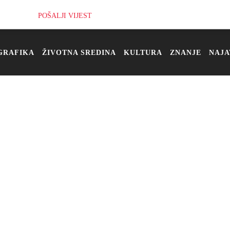
POŠALJI VIJEST
GRAFIKA
ŽIVOTNA SREDINA
KULTURA
ZNANJE
NAJA