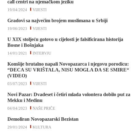
call centri na njemačkom jeziku
19/04/2024
VIJESTI
Gradovi sa najvećim brojem muslimana u Srbiji
19/06/2023
VIJESTI
U XIX stoljeću gotovo u cijelosti je falsificirana historija
Bosne i Bošnjaka
14/01/2021
INTERVJU
Komšije brutalno napali Novopazarca i njegovu porodicu:
“DECA SU VRIŠTALA, NISU MOGLA DA SE SMIRE“
(VIDEO)
03/07/2023
VIJESTI
Novi Pazar: Dvadeset i četiri mlada volontera dobilo put za
Mekku i Medinu
04/04/2023
NAŠE PRIČE
Demoliran Novopazarski Bezistan
29/01/2024
KULTURA