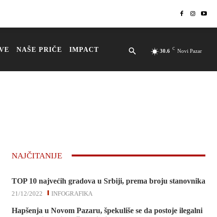
VE
NAŠE PRIČE
IMPACT
C
30.6
Novi Pazar
NAJČITANIJE
TOP 10 najvećih gradova u Srbiji, prema broju stanovnika
21/12/2022
INFOGRAFIKA
Hapšenja u Novom Pazaru, špekuliše se da postoje ilegalni